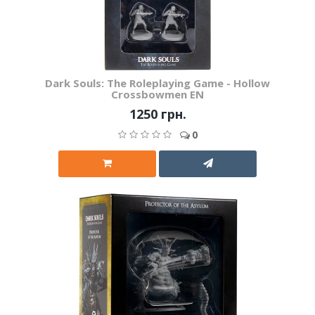
Dark Souls: The Roleplaying Game - Hollow
Crossbowmen EN
1250 грн.
0