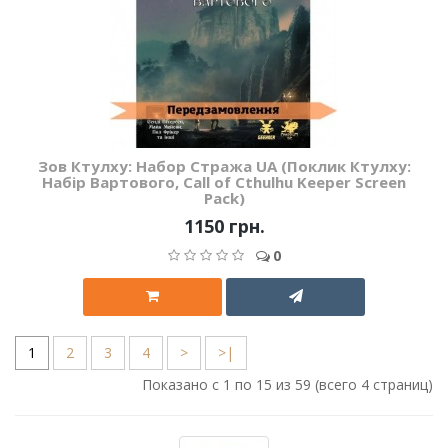
Зов Ктулху: Набор Стража UA (Поклик Ктулху:
Набір Вартового, Call of Cthulhu Keeper Screen
Pack)
1150 грн.
0
1
2
3
4
>
>|
Показано с 1 по 15 из 59 (всего 4 страниц)