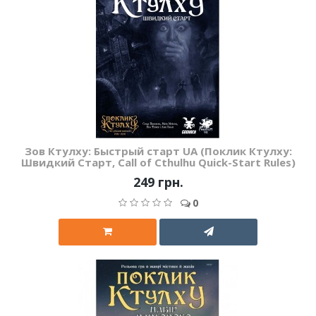
Зов Ктулху: Быстрый старт UA (Поклик Ктулху:
Швидкий Старт, Call of Cthulhu Quick-Start Rules)
249 грн.
0