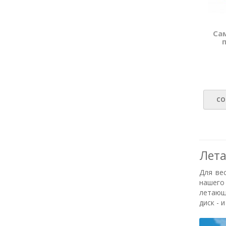
Са
СО
Лет
Для ве
нашего
летающ
диск - 