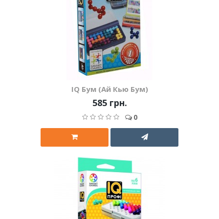
IQ Бум (Ай Кью Бум)
585 грн.
0