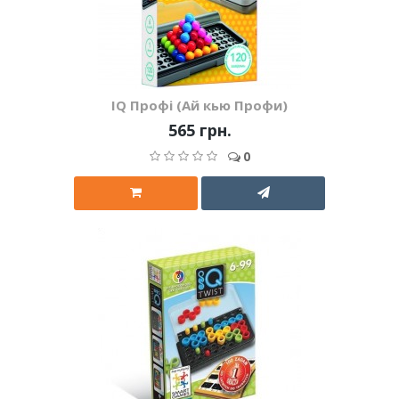
IQ Профі (Ай кью Профи)
565 грн.
0