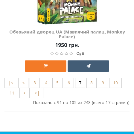
Обезьяний дворец UA (Мавпячий палац, Monkey
Palace)
1950 грн.
0
|<
<
3
4
5
6
7
8
9
10
11
>
>|
Показано с 91 по 105 из 248 (всего 17 страниц)