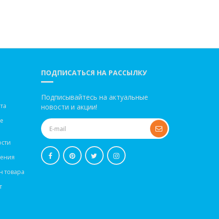
ПОДПИСАТЬСЯ НА РАССЫЛКУ
Подписывайтесь на актуальные
та
новости и акции!
ве
сти
шения
н товара
т