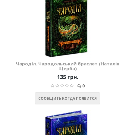
Чароділ. Чародольський браслет (Наталія
Щерба)
135 грн.
0
СООБЩИТЬ КОГДА ПОЯВИТСЯ