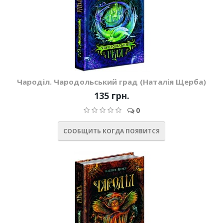
Чароділ. Чародольський град (Наталія Щерба)
135 грн.
0
СООБЩИТЬ КОГДА ПОЯВИТСЯ