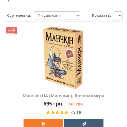
Сортировка:
Показать:
-7
%
Манчкін UA (Манчкин), базовая игра
695 грн.
745 грн.
19