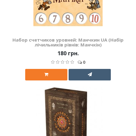
Набор счетчиков уровней: Манчкин UA (Набір
лічильників рівнів: Манчкін)
180 грн.
0