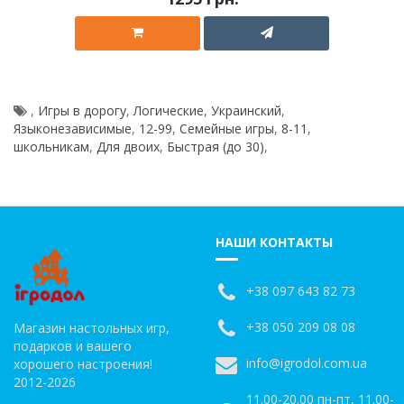
,
Игры в дорогу
,
Логические
,
Украинский
,
Языконезависимые
,
12-99
,
Семейные игры
,
8-11
,
школьникам
,
Для двоих
,
Быстрая (до 30)
,
НАШИ КОНТАКТЫ
+38 097 643 82 73
+38 050 209 08 08
Магазин настольных игр,
подарков и вашего
info@igrodol.com.ua
хорошего настроения!
2012-2026
11.00-20.00 пн-пт, 11.00-