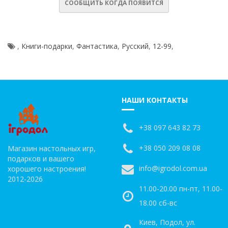
СООБЩИТЬ КОГДА ПОЯВИТСЯ
,
Книги-подарки
,
Фантастика
,
Русский
,
12-99
,
НАШИ КОНТАКТЫ
+38 097 643 82 73
+38 050 209 08 08
Магазин настольных игр,
подарков и вашего
info@igrodol.com.ua
хорошего настроения!
2012-2026
11.00-20.00 пн-пт, 11.00-
18.00 сб-вс
Киев, Подол, ул.