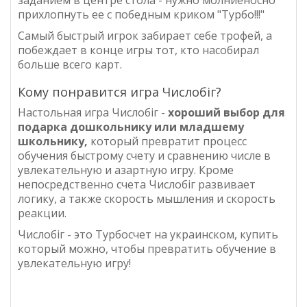
заданием в центре стола - нужно молниеносно
прихлопнуть ее с победным криком "Турбо!!!"
Самый быстрый игрок забирает себе трофей, а
побеждает в конце игры тот, кто насобирал
больше всего карт.
Кому понравится игра Числобіг?
Настольная игра Числобіг -
хороший выбор для
подарка дошкольнику или младшему
школьнику,
который превратит процесс
обучения быстрому счету и сравнению числе в
увлекательную и азартную игру. Кроме
непосредственно счета Числобіг развивает
логику, а также скорость мышления и скорость
реакции.
Числобіг - это Турбосчет на украинском, купить
который можно, чтобы превратить обучение в
увлекательную игру!