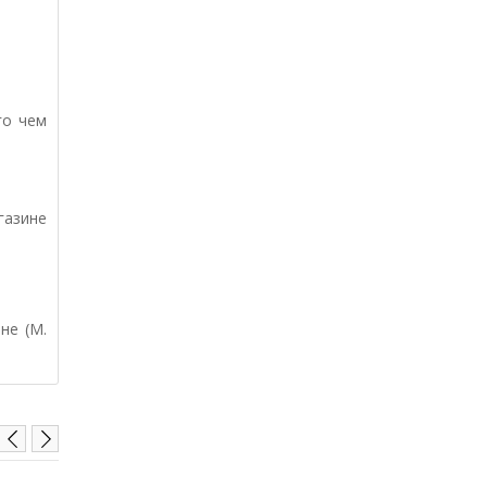
го чем
газине
не (М.