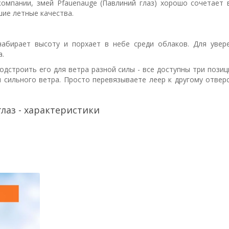
омпании, змей Pfauenauge (Павлиний глаз) хорошо сочетает 
шие летные качества.
набирает высоту и порхает в небе среди облаков. Для увер
а.
дстроить его для ветра разной силы - все доступны три позиц
и сильного ветра. Просто перевязываете леер к другому отвер
лаз - характеристики