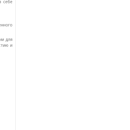
в себе
енного
ии для
стию и