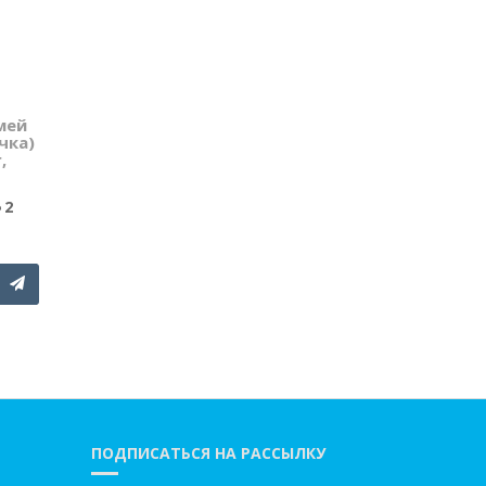
Детский
мей
воздушный змей
чка)
Стрекоза Bella
,
0
629 грн.
2
КУПИТЬ
ПОДПИСАТЬСЯ НА РАССЫЛКУ