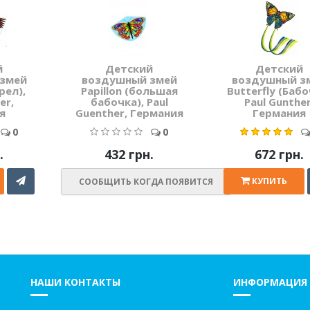
й
Детский
Детский
змей
воздушный змей
воздушный з
рел),
Papillon (большая
Butterfly (Бабо
er,
бабочка), Paul
Paul Gunther
я
Guenther, Германия
Германия
0
0
.
432 грн.
672 грн.
КУПИТЬ
СООБЩИТЬ КОГДА ПОЯВИТСЯ
НАШИ КОНТАКТЫ
ИНФОРМАЦИЯ