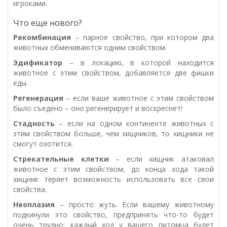
игроками.
Что еще нового?
Рекомбинация
– парное свойство, при котором два
животных обмениваются одним свойством.
Эдификатор
– в локацию, в которой находится
животное с этим свойством, добавляется две фишки
еды.
Регенерация
– если ваше животное с этим свойством
было съедено – оно регенерирует и воскреснет!
Стадность
– если на одном континенте животных с
этим свойством больше, чем хищников, то хищники не
смогут охотится.
Стрекательные клетки
– если хищник атаковал
животное с этим свойством, до конца хода такой
хищник теряет возможность использовать все свои
свойства.
Неоплазия
– просто жуть. Если вашему животному
подкинули это свойство, предпринять что-то будет
очень трудно: каждый ход у вашего питомца будет