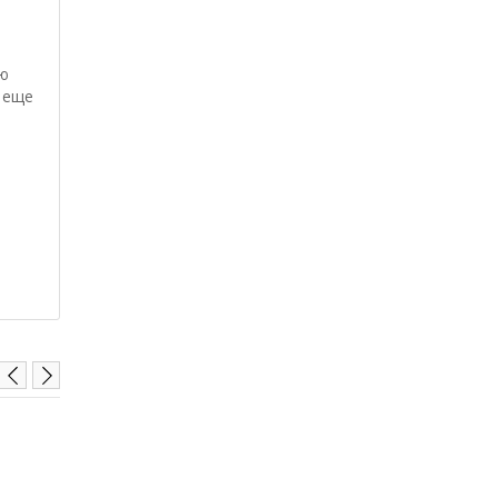
ую
 еще