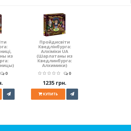
іти
Пройдисвіти
га:
Кведлінбурга:
ниці,
Алхіміки UA
ны из
(Шарлатаны из
рга:
Кведлинбурга:
ницы)
Алхимики)
0
0
н.
1235 грн.
КУПИТЬ