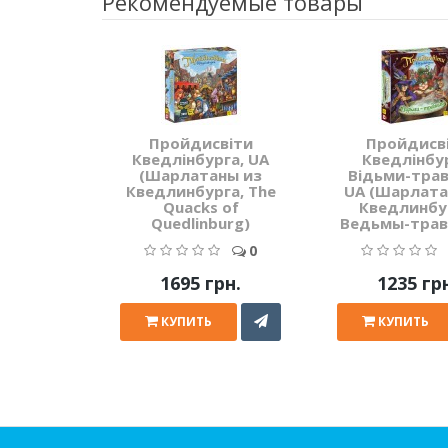
Рекомендуемые товары
Пройдисвіти
Пройдисв
Кведлінбурга, UA
Кведлінбур
(Шарлатаны из
Відьми-трав
Кведлинбурга, The
UA (Шарлата
Quacks of
Кведлинбу
Quedlinburg)
Ведьмы-трав
0
1695 грн.
1235 гр
КУПИТЬ
КУПИТЬ