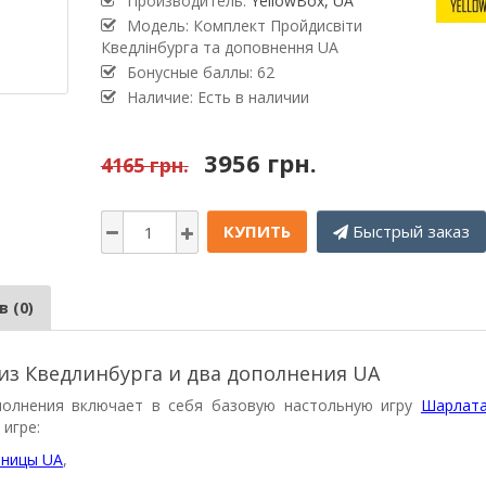
Производитель:
YellowBox, UA
Модель: Комплект Пройдисвіти
Кведлінбурга та доповнення UA
Бонусные баллы: 62
Наличие: Есть в наличии
3956 грн.
4165 грн.
КУПИТЬ
Быстрый заказ
 (0)
из Кведлинбурга и два дополнения UA
полнения включает в себя базовую настольную игру
Шарлата
 игре:
вницы UA
,