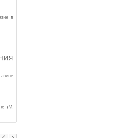
азие в
ния
газине
не (М.