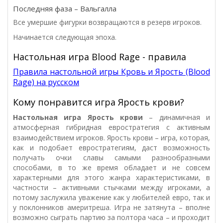
Последняя фаза – Вальгалла
Все умершие фигурки возвращаются в резерв игроков.
Начинается следующая эпоха.
Настольная игра Blood Rage - правила
Правила настольной игры Кровь и Ярость (Blood
Rage) на русском
Кому понравится игра Ярость крови?
Настольная игра
Ярость крови
– динамичная и
атмосферная гибридная евростратегия с активным
взаимодействием игроков.
Ярость крови – игра, которая,
как и подобает евростратегиям, даст возможность
получать очки славы самыми разнообразными
способами, в то же время обладает и не совсем
характерными для этого жанра характеристиками, в
частности – активными стычками между игроками, а
потому заслужила уважение как у любителей евро, так и
у поклонников америтреша. Игра не затянута – вполне
возможно сыграть партию за полтора часа – и проходит