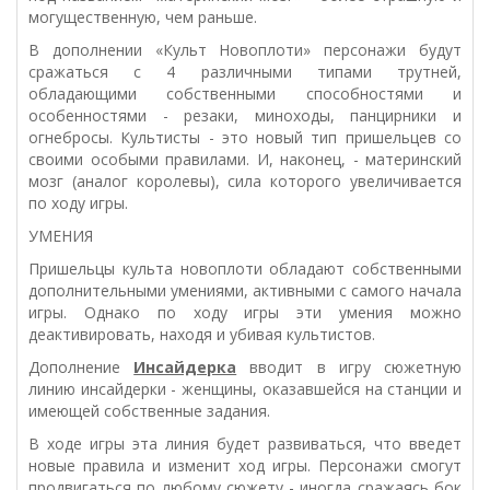
могущественную, чем раньше.
В дополнении «Культ Новоплоти» персонажи будут
сражаться с 4 различными типами трутней,
обладающими собственными способностями и
особенностями - резаки, миноходы, панцирники и
огнебросы. Культисты - это новый тип пришельцев со
своими особыми правилами. И, наконец, - материнский
мозг (аналог королевы), сила которого увеличивается
по ходу игры.
УМЕНИЯ
Пришельцы культа новоплоти обладают собственными
дополнительными умениями, активными с самого начала
игры. Однако по ходу игры эти умения можно
деактивировать, находя и убивая культистов.
Дополнение
Инсайдерка
вводит в игру сюжетную
линию инсайдерки - женщины, оказавшейся на станции и
имеющей собственные задания.
В ходе игры эта линия будет развиваться, что введет
новые правила и изменит ход игры. Персонажи смогут
продвигаться по любому сюжету - иногда сражаясь бок