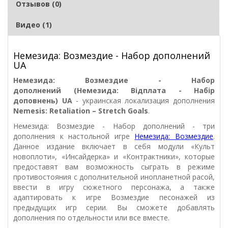
Отзывов (0)
Видео (1)
Немезида: Возмездие - Набор дополнений
UA
Немезида: Возмездие - Набор
дополнений (
Немезида: Відплата - Набір
доповнень
) UA
- украинская локализация дополнения
Nemesis: Retaliation – Stretch Goals
.
Немезида: Возмездие - Набор дополнений - три
дополнения к настольной игре
Н
емезида: Возмездие
.
Данное издание включает в себя модули «Культ
новоплоти», «Инсайдерка» и «Контрактники», которые
предоставят вам возможность сыграть в режиме
противостояния с дополнительной инопланетной расой,
ввести в игру сюжетного персонажа, а также
адаптировать к игре Возмездие песонажей из
предыдущих игр серии. Вы сможете добавлять
дополнения по отдельности или все вместе.