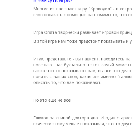
В чем суть игры?
Многие из вас знают игру "Крокодил" - в котр
слов показать с помощью пантомимы то, что ем
Игра Опята творчески развивает игровой принц
В этой игре нам тоже предстоит показывать и у
Итак, представьте - вы пациент, находитесь на
посещают вас буквально в этот самый момент.
глюка что-то показывают вам, вы все это дело 
понять с ваших слов, какая же именно "галлю
описать то, что вам показывают.
Но это еще не все!
Глюков за спиной доктора два. И один старае
всячески этому мешает показывая, что-то друго