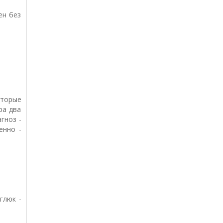
ен без
оторые
ра два
гноз -
енно -
глюк -