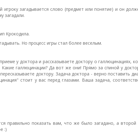
ой игроку загадывается слово (предмет или понятие) и он долж
у загадали.
ип Крокодила.
гадывать. Но процесс игры стал более веселым.
 приеме у доктора и рассказываете доктору о галлюцинациях, к
 Какие галлюцинации? Да вот же они! Прямо за спиной у докто
пересказываете доктору. Задача доктора - верно поставить диа
цинация" стоит у вас перед глазами. Ваша задача, соответств
тся правильно показать вам, что же было загадано, а второй 
е :)