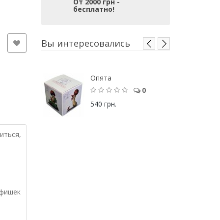
От 2000 грн -
бесплатно!
Вы интересовались
Опята
0
540 грн.
иться,
 фишек