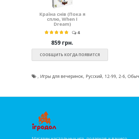
Країна снів (Пока я
сплю, When I
Dream)
4
859 грн.
СООБЩИТЬ КОГДА ПОЯВИТСЯ
,
Игры для вечеринок
,
Русский
,
12-99
,
2-6
,
Обыч
Магазин настольных игр, подарков и вашего