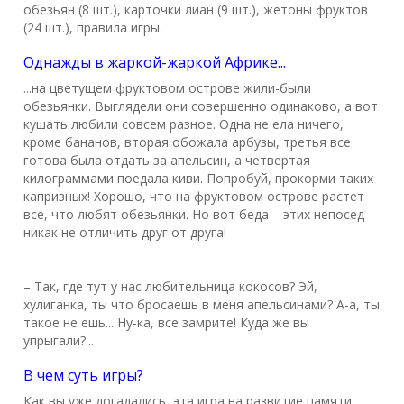
обезьян (8 шт.), карточки лиан (9 шт.), жетоны фруктов
(24 шт.), правила игры.
Однажды в жаркой-жаркой Африке...
...на цветущем фруктовом острове жили-были
обезьянки. Выглядели они совершенно одинаково, а вот
кушать любили совсем разное. Одна не ела ничего,
кроме бананов, вторая обожала арбузы, третья все
готова была отдать за апельсин, а четвертая
килограммами поедала киви. Попробуй, прокорми таких
капризных! Хорошо, что на фруктовом острове растет
все, что любят обезьянки. Но вот беда – этих непосед
никак не отличить друг от друга!
– Так, где тут у нас любительница кокосов? Эй,
хулиганка, ты что бросаешь в меня апельсинами? А-а, ты
такое не ешь... Ну-ка, все замрите! Куда же вы
упрыгали?...
В чем суть игры?
Как вы уже догадались, эта игра на развитие памяти.