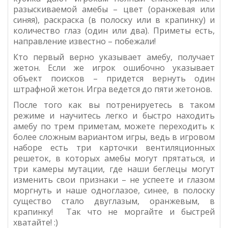
разыскиваемой амебы – цвет (оранжевая или
синяя), раскраска (в полоску или в крапинку) и
количество глаз (один или два). Приметы есть,
направление известно – побежали!
Кто первый верно указывает амебу, получает
жетон. Если же игрок ошибочно указывает
объект поисков – придется вернуть один
штрафной жетон. Игра ведется до пяти жетонов.
После того как вы потренируетесь в таком
режиме и научитесь легко и быстро находить
амебу по трем приметам, можете переходить к
более сложным вариантом игры, ведь в игровом
наборе есть три карточки вентиляционных
решеток, в которых амебы могут прятаться, и
три камеры мутации, где наши беглецы могут
изменить свои признаки – не успеете и глазом
моргнуть и наше одноглазое, синее, в полоску
существо стало двуглазым, оранжевым, в
крапинку! Так что не моргайте и быстрей
хватайте! :)