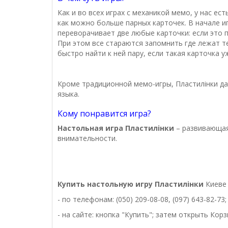
Как и во всех играх с механикой мемо, у нас е
как можно больше парных карточек. В начале и
переворачивает две любые карточки: если это п
При этом все стараются запомнить где лежат те
быстро найти к ней пару, если такая карточка 
Кроме традиционной мемо-игры, Пластилінки да
языка.
Кому понравится игра?
Настольная игра Пластилінки
– развивающая
внимательности.
Купить настольную
игру
Пластилінки
Киеве 
- по телефонам: (050) 209-08-08, (097) 643-82-73;
- на сайте: кнопка "Купить"; затем открыть Кор