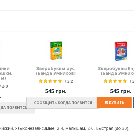
инки
Зверобуквы рус.
Зверобуквы Eng
юшки.
(Банда Умников)
(Банда Умник
ры)
2
0
545 грн.
545 грн.
.
КУПИТЬ
СООБЩИТЬ КОГДА ПОЯВИТСЯ
ДА ПОЯВИТСЯ
ийский
,
Языконезависимые
,
2-4
,
малышам
,
2-6
,
Быстрая (до 30)
,