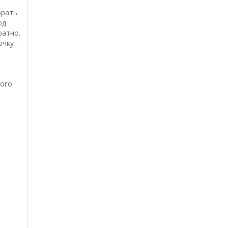
брать
од
ратно.
очку –
кого