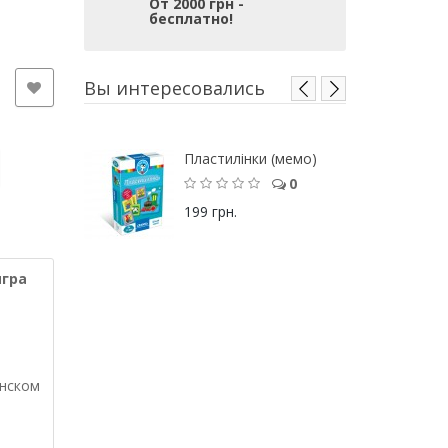
От 2000 грн -
бесплатно!
Вы интересовались
Пластилінки (мемо)
0
199 грн.
игра
инском