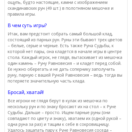
ощупь, будто настоящие, камни с изображением
скандинавских рун (49 шт.) в полотняном мешочке и
правила игры.
В чем суть игры?
Итак, вам предстоит собрать самый большой клад,
состоящий из парных рун. Руны эти бывают трех цветов
– белые, серые и черные. Есть также Руна Судьбы, к
которой нет пары, она кладется в начале игры в центре
стола. Каждый игрок, не глядя, вытаскивает из мешочка
один камень – Руну Равновесия – и кладет перед собой.
Ее нужно оберегать и не дать сопернику заполучить
руну, парную с вашей Руной Равновесия – ведь тогда вы
потеряете значительную часть клада.
Бросай, хватай!
Все игроки не глядя берут в кулак из мешочка по
нескольку рун и по знаку бросают их на стол – к Руне
Судьбы. Дальше – просто. Ищем парные руны (они
совпадают по цвету и знаку), хватаем их (одной рукой –
одна руна за раз) и тащим к себе в сокровищницу.
Удалось зацапать пару к Руне Равновесия соседа –