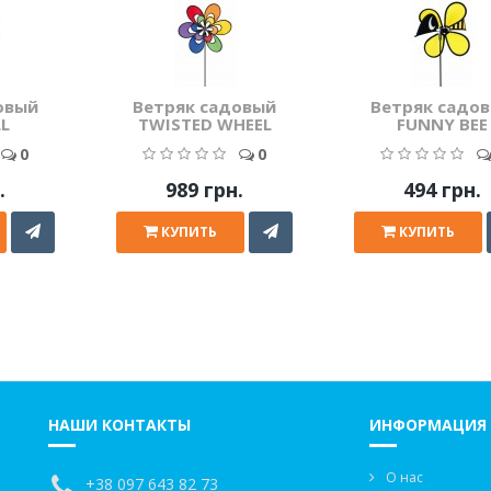
овый
Ветряк садовый
Ветряк садо
L
TWISTED WHEEL
FUNNY BEE
0
0
.
989 грн.
494 грн.
КУПИТЬ
КУПИТЬ
НАШИ КОНТАКТЫ
ИНФОРМАЦИЯ
О нас
+38 097 643 82 73