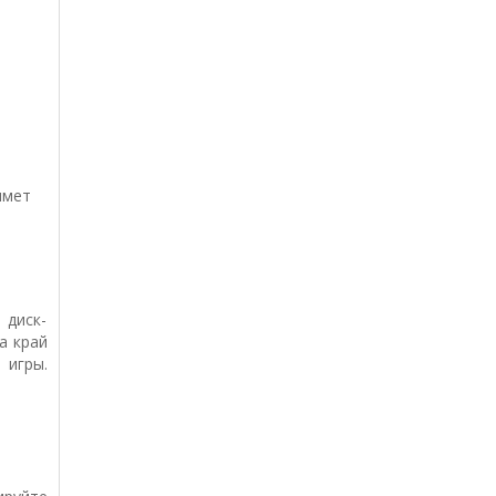
имет
 диск-
а край
 игры.