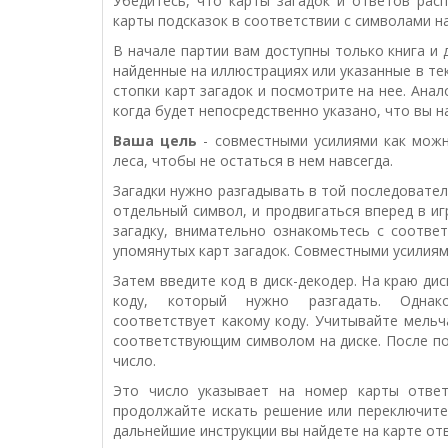
Убедитесь, что карты загадок и ответов ра
карты подсказок в соответствии с символами на
В начале партии вам доступны только книга и 
найденные
на иллюстрациях или указанные в те
стопки карт загадок и посмотрите
на нее.
Анал
когда будет непосредственно указано,
что вы н
Ваша цель
- совместными усилиями как можн
леса, чтобы не остаться в нем навсегда
.
Загадки нужно разгадывать в той последовате
отдельный
символ, и продвигаться вперед в 
загадку, внимательно
ознакомьтесь с соотве
упомянутых карт загадок. Совместными усилия
Затем введите код в диск-декодер. На краю ди
коду, который нужно разгадать. Одн
соответствует
какому коду. Учитывайте мельч
соответствующим символом на
диске. После 
число.
Это число указывает на номер карты отве
продолжайте искать решение
или переключите
дальнейшие инструкции вы найдете на карте от