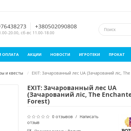
976438273
+380502090808
.00-20.00, сб-вс 11.00-18.00
И ОПЛАТА
АКЦИИ
НОВОСТИ
ИГРОТЕКИ
ПРОКАТ
ры и квесты
EXIT: Зачарованный лес UA (Зачарований ліс, The 
EXIT: Зачарованный лес UA
(Зачарований ліс, The Enchant
Forest)
0 отзывов
/
Написать
отзыв