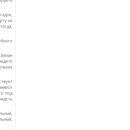
ируйте
гадок,
рту из
тогда,
ебного
связан
видите
ольких
ствует
имвол
го под
видеть
льный,
льный,