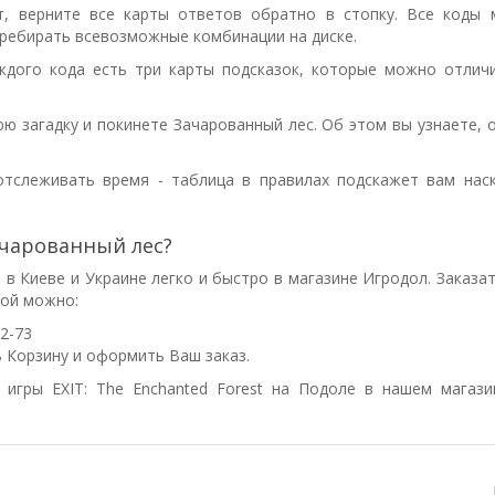
т, верните все карты
ответов обратно в стопку.
Все коды 
еребирать все
возможные комбинации на диске.
аждого кода
есть три карты подсказок, которые можно отлич
юю загадку и покинете
Зачарованный лес. Об этом вы узнаете, 
 отслеживать время - таблица в правилах подскажет вам
нас
Зачарованный лес?
 в Киеве и Украине легко и быстро в магазине Игродол. Заказат
кой можно:
82-73
ь Корзину и оформить Ваш заказ.
игры EXIT: The Enchanted Forest на Подоле в нашем магази