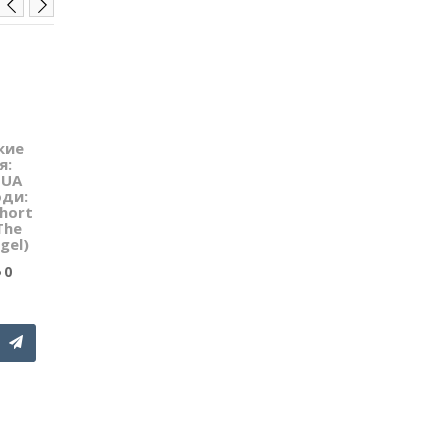
кие
EXIT: Покойник в
EXIT: Исчезнове
я:
Восточном
Шерлока Холмс
 UA
экспрессе UA
UA (Зникнення
оди:
(Небіжчик у
Шерлока Холмс
Short
Східному експресі,
The Disappearan
The
Dead Man on the
of Sherlock Holm
gel)
Orient Express)
0
0
0
990 грн.
990 грн.
КУПИТЬ
КУПИТЬ