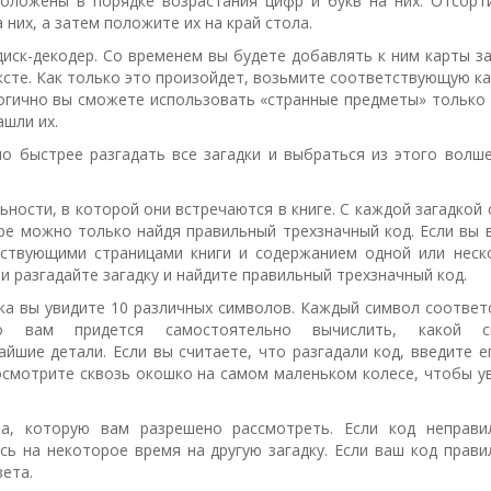
сположены в порядке
возрастания цифр и букв на них.
Отсорт
 них, а затем
положите их на край стола.
диск-декодер.
Со временем вы будете добавлять к ним карты за
ксте. Как только это произойдет,
возьмите соответствующую ка
огично вы сможете использовать «странные предметы»
только 
ашли их.
о быстрее разгадать все загадки и выбраться из этого волш
льности, в которой они
встречаются в книге. С каждой загадкой 
игре можно только найдя
правильный трехзначный код. Если вы 
тствующими страницами книги и содержанием одной
или неск
ми
разгадайте загадку и найдите правильный трехзначный код.
ска вы увидите 10 различных символов.
Каждый символ соответ
ако
вам придется самостоятельно вычислить, какой с
айшие детали. Если вы считаете,
что разгадали код, введите е
посмотрите сквозь окошко на самом маленьком колесе,
чтобы у
та, которую вам разрешено
рассмотреть. Если код неправи
сь на некоторое время на другую загадку. Если ваш код прави
вета.