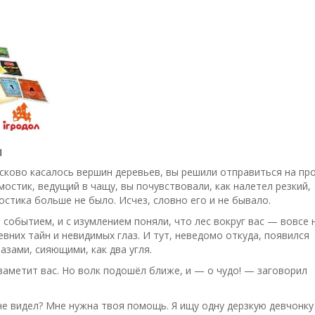
ы
асково касалось вершин деревьев, вы решили отправиться на пр
мостик, ведущий в чащу, вы почувствовали, как налетел резкий,
остика больше не было. Исчез, словно его и не бывало.
обытием, и с изумлением поняли, что лес вокруг вас — вовсе 
евних тайн и невидимых глаз. И тут, неведомо откуда, появился
лазами, сияющими, как два угля.
заметит вас. Но волк подошёл ближе, и — о чудо! — заговорил
не видел? Мне нужна твоя помощь. Я ищу одну дерзкую девчонку