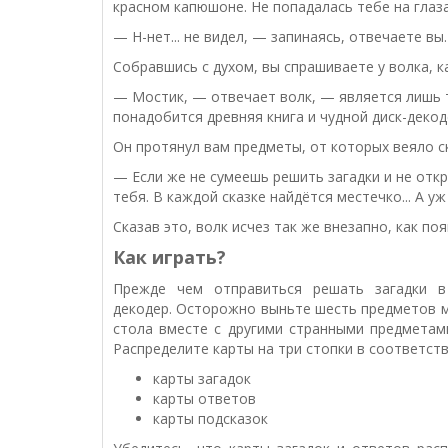
красном капюшоне. Не попадалась тебе на глаз
— Н-нет... не видел, — запинаясь, отвечаете вы.
Собравшись с духом, вы спрашиваете у волка, ка
— Мостик, — отвечает волк, — является лишь т
понадобится древняя книга и чудной диск-декод
Он протянул вам предметы, от которых веяло с
— Если же не сумеешь решить загадки и не откр
тебя. В каждой сказке найдётся местечко... А у
Сказав это, волк исчез так же внезапно, как по
Как играть?
Прежде чем отправиться решать загадки в 
декодер.
Осторожно выньте шесть предметов м
стола вместе с другими странными предмета
Распределите
карты на три стопки в соответст
карты загадок
карты ответов
карты подсказок