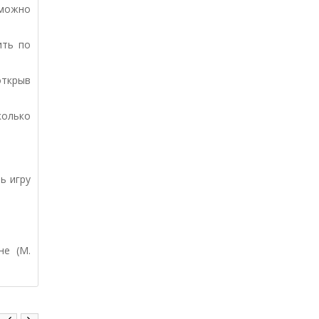
можно
ить по
открыв
колько
ь игру
не (М.