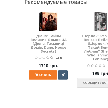
Рекомендуемые товары
Дюна: Тайны
Шерлок: Кто
Великих Домов UA
Венсан Лебл
(Дюна: Таємниці
(Шерлок: 
Домів, Dune: House
Такий Вен
Secrets)
Леблан? Sher
Who is Vin
0
Leblanc
1710 грн.
199 грн
КУПИТЬ
СООБЩИТЬ КОГ