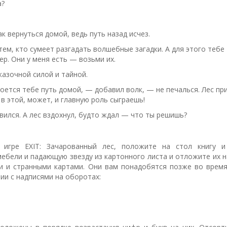
а?
к вернуться домой, ведь путь назад исчез.
ем, кто сумеет разгадать волшебные загадки. А для этого тебе
ер. Они у меня есть — возьми их.
казочной силой и тайной.
оется тебе путь домой, — добавил волк, — не печалься. Лес пр
ж в этой, может, и главную роль сыграешь!
явился. А лес вздохнул, будто ждал — что ты решишь?
игре EXIT: Зачарованный лес, п
оложите на стол книгу и
ебели и падающую звезду из картонного листа
и отложите их н
ми
и странными картами. Они вам понадобятся позже во время
вии с надписями на оборотах: