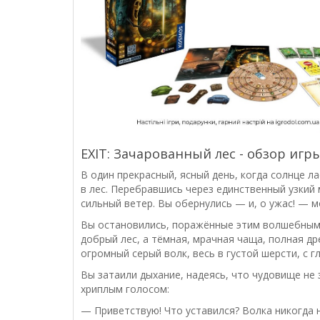
EXIT: Зачарованный лес - обзор игр
В один прекрасный, ясный день, когда солнце л
в лес. Перебравшись через единственный узкий 
сильный ветер. Вы обернулись — и, о ужас! — м
Вы остановились, поражённые этим волшебным с
добрый лес, а тёмная, мрачная чаща, полная др
огромный серый волк, весь в густой шерсти, с г
Вы затаили дыхание, надеясь, что чудовище не 
хриплым голосом:
— Приветствую! Что уставился? Волка никогда 