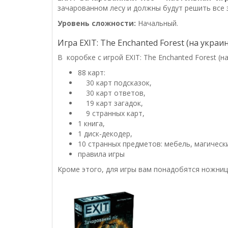
зачарованном лесу и должны будут решить все 
Уровень сложности:
Начальный.
Игра EXIT: The Enchanted Forest (на украи
В
коробке с игрой EXIT: The Enchanted Forest (
88 карт:
30 карт подсказок,
30 карт ответов,
19 карт загадок,
9 странных карт,
1 книга,
1 диск-декодер,
10 странных предметов: мебель, магическ
правила игры
Кроме этого, для игры вам понадобятся ножницы