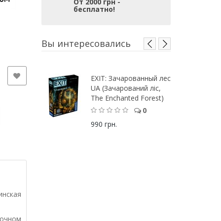
От 2000 грн -
бесплатно!
Вы интересовались
EXIT: Зачарованный лес
UA (Зачарований ліс,
The Enchanted Forest)
0
990 грн.
инская
зочном