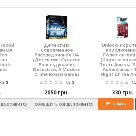
 Такой
Детектив:
Unlock! Корот
ан UA
Современное
приключени
Хто
Расследование UA
Полет ангела
сан
(Детектив: Сучасне
(Короткі приг
lock:
Розслідування,
Політ Ангела, 
cent
Detective: A Modern
Adventures – 
)
Crime Board Game)
Flight of the An
0
0
.
2050 грн.
330 грн.
КУПИТЬ
ДА ПОЯВИТСЯ
СООБЩИТЬ КОГДА ПОЯВИТСЯ