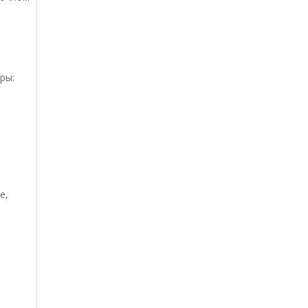
ры:
е,