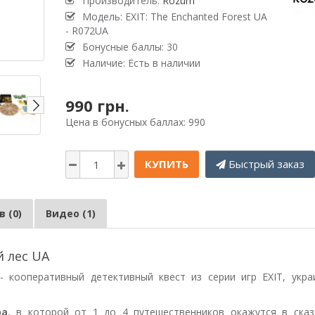
Производитель:
Rozum
Модель: EXIT: The Enchanted Forest UA
- R072UA
Бонусные баллы: 30
Наличие: Есть в наличии
990 грн.
Цена в бонусных баллах: 990
КУПИТЬ
Быстрый заказ
 (0)
Видео (1)
й лес UA
- кооперативный детективный квест из серии игр EXIT, укра
ра
, в которой от 1 до 4 путешественников окажутся в ска