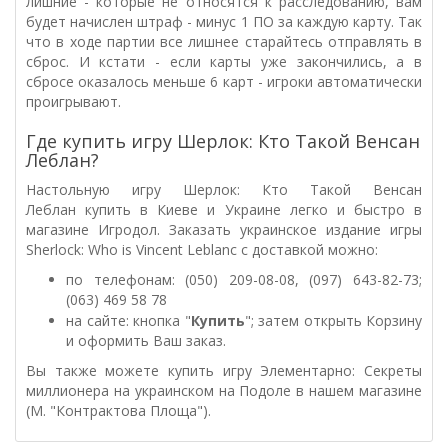
лишние - которые не относятся к расследованию, вам
будет начислен штраф - минус 1 ПО за каждую карту. Так
что в ходе партии все лишнее старайтесь отправлять в
сброс. И кстати - если карты уже закончились, а в
сбросе оказалось меньше 6 карт - игроки автоматически
проигрывают.
Где купить игру Шерлок: Кто Такой Венсан
Леблан?
Настольную игру Шерлок: Кто Такой Венсан
Леблан купить в Киеве и Украине легко и быстро в
магазине Игродол. Заказать украинское издание игры
Sherlock: Who is Vincent Leblanc с доставкой можно:
по телефонам: (050) 209-08-08, (097) 643-82-73;
(063) 469 58 78
на сайте: кнопка "
Купить
"; затем открыть Корзину
и оформить Ваш заказ.
Вы также можете купить игру
Элементарно: Секреты
миллионера на украинском на Подоле в нашем магазине
(М. "Контрактова Площа").