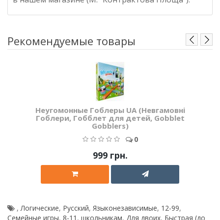
Рекомендуемые товары
Неугомонные Гоблеры UA (Невгамовні
Гоблери, Гобблет для детей, Gobblet
Gobblers)
0
999 грн.
,
Логические
,
Русский
,
Языконезависимые
,
12-99
,
Семейные игры
,
8-11
,
школьникам
,
Для двоих
,
Быстрая (до