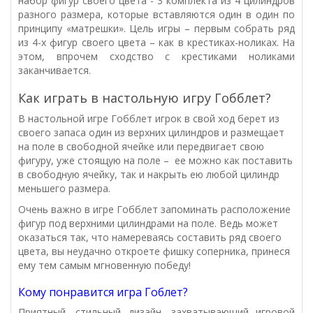
набор фигур своего цвета - 3 комплекта из 4 цилиндров
разного размера, которые вставляются один в один по
принципу «матрешки». Цель игры – первым собрать ряд
из 4-х фигур своего цвета – как в крестиках-ноликах. На
этом, впрочем сходство с крестиками ноликами
заканчивается.
Как играть в настольную игру Гобблет?
В настольной игре Гобблет игрок в свой ход берет из
своего запаса один из верхних цилиндров и размещает
на поле в свободной ячейке или передвигает свою
фигуру, уже стоящую на поле – ее можно как поставить
в свободную ячейку, так и накрыть ею любой цилиндр
меньшего размера.
Очень важно в игре Гобблет запоминать расположение
фигур под верхними цилиндрами на поле. Ведь может
оказаться так, что намереваясь составить ряд своего
цвета, вы неудачно откроете фишку соперника, принеся
ему тем самым мгновенную победу!
Кому понравится игра
Гоблет?
Приятный, стильный дизайн, захватывающий игровой