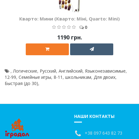
Кварто: Мини (Кварто: Міні, Quarto: Mini)
0
1190 грн.
,
Логические
,
Русский
,
Английский
,
Языконезависимые
,
12-99
,
Семейные игры
,
8-11
,
школьникам
,
Для двоих
,
Быстрая (до 30)
,
НАШИ КОНТАКТЫ
+38 097 643 82 73