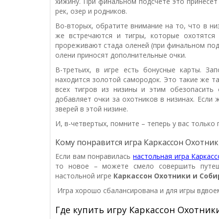
хижину. При финальном подсчете это принесет
рек, озер и родников.
Во-вторых, обратите внимание на то, что в ни
же встречаются и тигры, которые охотятся 
прореживают стада оленей (при финальном под
олени приносят дополнительные очки.
В-третьих, в игре есть бонусные карты. За
находится золотой самородок. Это такие же 
всех тигров из низины и этим обезопасить
добавляет очки за охотников в низинах. Если
зверей в этой низине.
И, в-четвертых, помните – теперь у вас только 
Кому понравится игра Каркассон Охотник
Если вам понравилась
настольная игра
Каркасс
то новое – можете смело совершить путеш
настольной игре
Каркассон Охотники и Соб
Игра хорошо сбалансирована и для игры вдвоем
Где купить игру Каркассон Охотник