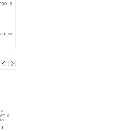
тро в
нашем
Вовки та вівці
Каркассон Коле
 и
(Волки и овцы),
Фортуны
ят с
укр.
0
ва
0
0 грн.
1