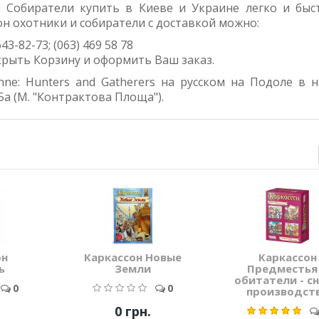
 Собиратели купить в Киеве и Украине легко и быс
он охотники и собиратели с доставкой можно:
43-82-73; (063) 469 58 78
ткрыть Корзину и оформить Ваш заказ.
ne: Hunters and Gatherers
на русском на Подоле в 
а (М. "Контрактова Площа").
он
Каркассон Новые
Каркассон
ь
Земли
Предместья
обитатели - сн
0
0
производст
0 грн.