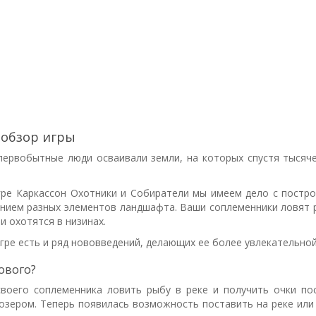
 обзор игры
первобытные люди осваивали земли, на которых спустя тысяч
игре Каркассон Охотники и Собиратели мы имеем дело с постр
ением разных элементов ландшафта. Ваши соплеменники ловят 
 и охотятся в низинах.
гре есть и ряд нововведений, делающих ее более увлекательной
ового?
воего соплеменника ловить рыбу в реке и получить очки по
 озером. Теперь появилась возможность поставить на реке или