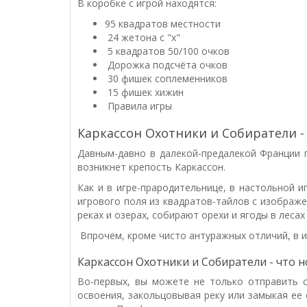
В коробке с игрой находятся:
95 квадратов местности
24 жетона с "x"
5 квадратов 50/100 очков
Дорожка подсчёта очков
30 фишек соплеменников
15 фишек хижин
Правила игры
Каркассон Охотники и Собиратели -
Давным-давно в далекой-предалекой Франции 
возникнет крепость Каркассон.
Как и в игре-прародительнице, в настольной 
игрового поля из квадратов-тайлов с изображ
реках и озерах, собирают орехи и ягоды в лесах
Впрочем, кроме чисто антуражных отличий, в и
Каркассон Охотники и Собиратели - что н
Во-первых, вы можете не только отправить с
освоения, закольцовывая реку или замыкая ее