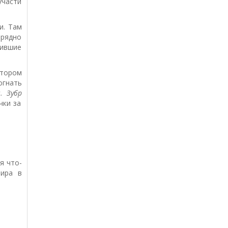
участи
и. Там
зрядно
жившие
отором
гнать
с.
Зубр
чки за
я что-
ира в