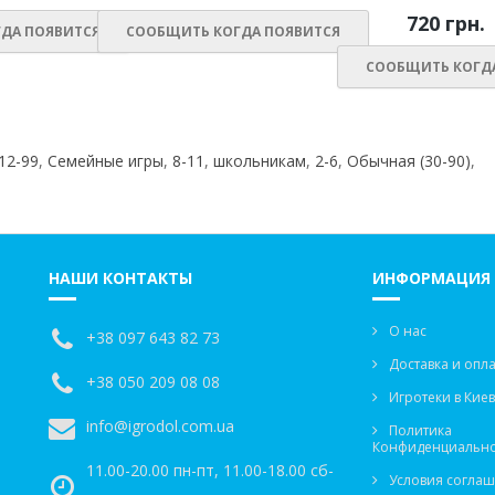
720 грн.
ДА ПОЯВИТСЯ
СООБЩИТЬ КОГДА ПОЯВИТСЯ
СООБЩИТЬ КОГД
12-99
,
Семейные игры
,
8-11
,
школьникам
,
2-6
,
Обычная (30-90)
,
НАШИ КОНТАКТЫ
ИНФОРМАЦИЯ
О нас
+38 097 643 82 73
Доставка и опла
+38 050 209 08 08
Игротеки в Кие
info@igrodol.com.ua
Политика
Конфиденциально
11.00-20.00 пн-пт, 11.00-18.00 сб-
Условия согла