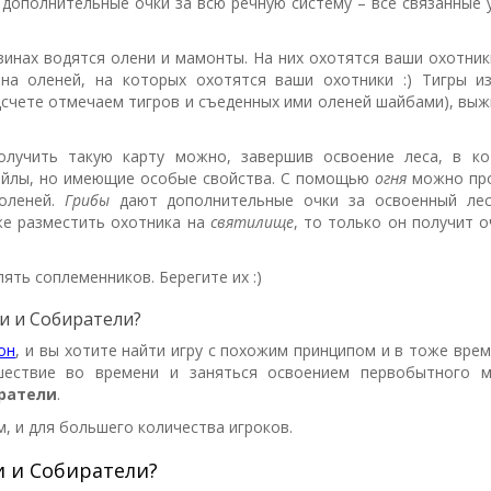
 дополнительные очки за всю речную систему – все связанные 
зинах водятся олени и мамонты. На них охотятся ваши охотник
на оленей, на которых охотятся ваши охотники :) Тигры и
счете отмечаем тигров и съеденных ими оленей шайбами), вы
получить такую карту можно, завершив освоение леса, в к
тайлы, но имеющие особые свойства. С помощью
огня
можно про
 оленей.
Грибы
дают дополнительные очки за освоенный ле
 же разместить охотника на
святилище
, то только он получит о
пять соплеменников. Берегите их :)
и и Собиратели?
он
, и вы хотите найти игру с похожим принципом и в тоже врем
ествие во времени и заняться освоением первобытного м
иратели
.
, и для большего количества игроков.
и и Собиратели?