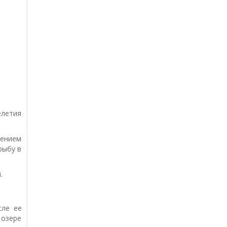
елетия
оением
рыбу в
.
сле ее
 озере