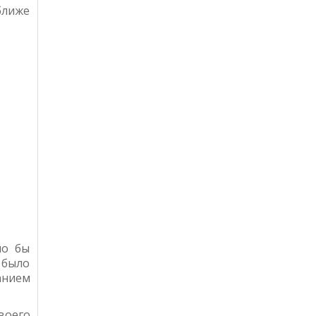
ближе
ло бы
 было
анием
воего