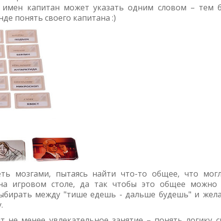
е имен капитан может указать одним словом – тем 
нде понять своего капитана :)
еть мозгами, пытаясь найти что-то общее, что мог
на игровом столе, да так чтобы это общее можно
ыбирать между "тише едешь - дальше будешь" и жел
.
т не менее увлекательное занятие – понять логику с