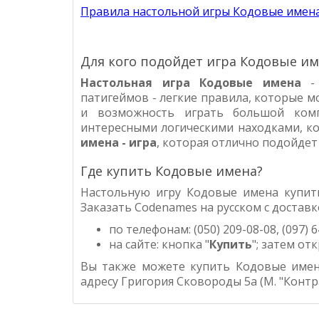
Правила настольной игры Кодовые имен
Для кого подойдет игра Кодовые име
Настольная игра
Кодовые имена
-
патигеймов - легкие правила, которые м
и возможность играть большой комп
интересными логическими находками, к
имена - игра
, которая отлично подойдет 
Где купить Кодовые имена?
Настольную игру
Кодовые имена
купить
Заказать
Codenames
на русском
с доставк
по телефонам: (050) 209-08-08, (097) 6
на сайте: кнопка "
Купить
"; затем от
Вы также можете купить
Кодовые имен
адресу Григория Сковороды 5а (М. "Контр