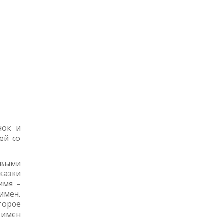
нок и
ей со
овыми
казки
имя –
имен.
торое
 имен