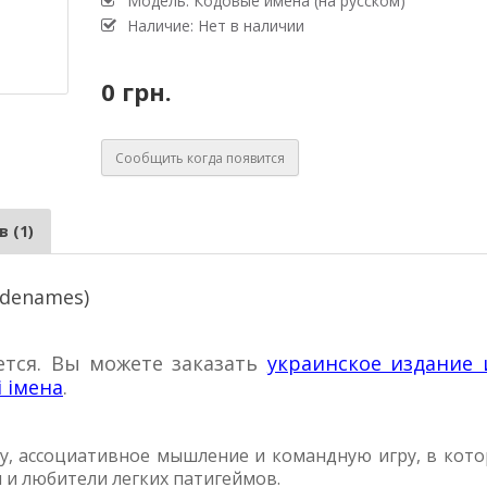
Модель: Кодовые имена (на русском)
Наличие: Нет в наличии
0 грн.
Сообщить когда появится
 (1)
odenames)
ется. Вы можете заказать
украинское издание 
 імена
.
ку, ассоциативное мышление и командную игру, в кото
 и любители легких патигеймов.