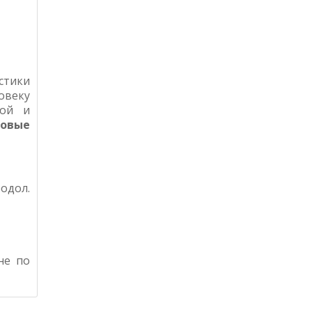
стики
овеку
ной и
овые
родол
.
не по