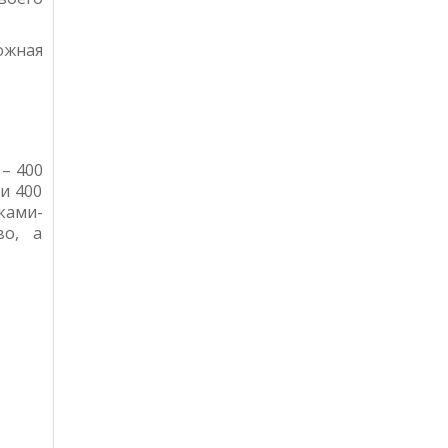
ожная
 – 400
и 400
ками-
во, а