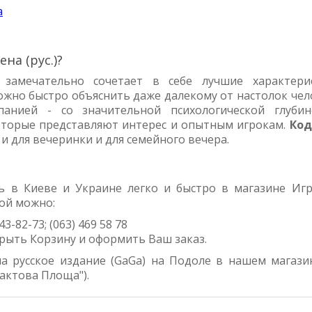
а
на (рус.)?
 замечательно сочетает в себе лучшие характери
ожно быстро объяснить даже далекому от настолок чел
анией - со значительной психологической глуби
оторые представляют интерес и опытным игрокам.
Код
и для вечеринки и для семейного вечера.
 в Киеве и Украине легко и быстро в магазине Иг
ой можно:
43-82-73; (063) 469 58 78
крыть Корзину и оформить Ваш заказ.
а русское издание (GaGa)
на Подоле в нашем магази
актова Площа").