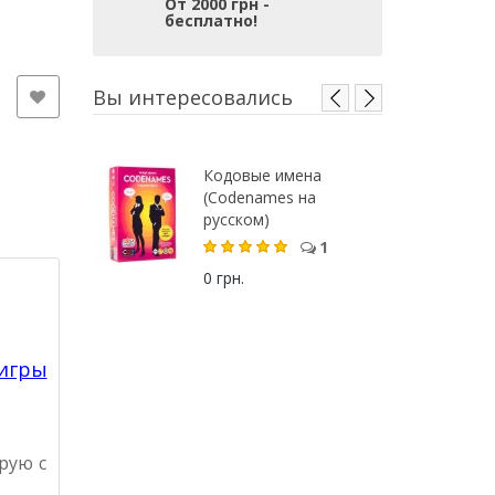
От 2000 грн -
бесплатно!
Вы интересовались
Кодовые имена
(Codenames на
русском)
1
0 грн.
игры
рую с