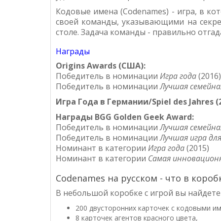
Кодовые имена (Codenames) - игра, в ко
своей команды, указывающими на секре
столе. Задача команды - правильно отгад
Награды
Origins Awards (США):
Победитель в номинации
Игра года
(2016)
Победитель в номинации
Лучшая семейна
Игра Года в Германии/Spiel des Jahres (
Награды BGG Golden Geek Award:
Победитель в номинации
Лучшая семейная
Победитель в номинации
Лучшая игра для
Номинант в категории
Игра года
(2015)
Номинант в категории
Самая инновационн
Codenames на русском - что в короб
В небольшой коробке с игрой вы найдете
200 двусторонних карточек с кодовыми и
8 карточек агентов красного цвета,