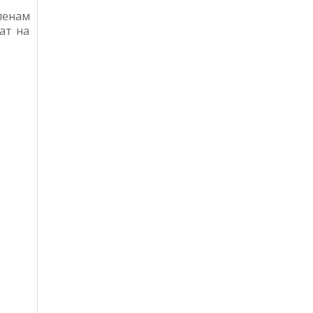
ленам
ат на