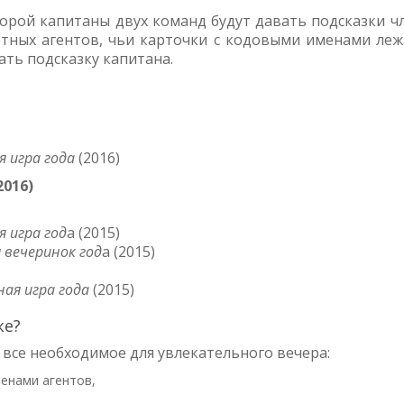
торой капитаны двух команд будут давать подсказки ч
тных агентов, чьи карточки с кодовыми именами леж
ать подсказку капитана.
я игра года
(2016)
2016)
 игра год
а (2015)
 вечеринок год
а (2015)
ая игра года
(2015)
ке?
 все необходимое для увлекательного вечера:
менами агентов,