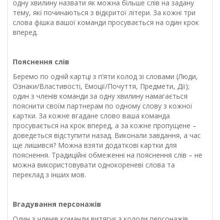
одну хвилину назвати як можна більше слів на задану
тему, які починаються з відкритої літери. За кожні три
слова фішка вашої команди просувається на один крок
вперед.
Пояснення слів
Беремо по одній картці з п’яти колод зі словами (Люди,
Ознаки/Властивості, Емоції/Почуття, Предмети, Дії);
один з членів команди за одну хвилину намагається
пояснити своїм партнерам по одному слову з кожної
картки. За кожне вгадане слово ваша команда
просувається на крок вперед, а за кожне пропущене –
доведеться відступити назад. Виконали завдання, а час
ще лишився? Можна взяти додаткові картки для
пояснення. Традиційні обмеженні на пояснення слів – не
можна використовувати однокореневі слова та
переклад з інших мов.
Вгадування персонажів
Один з членів команди витягує з колоди персонажів