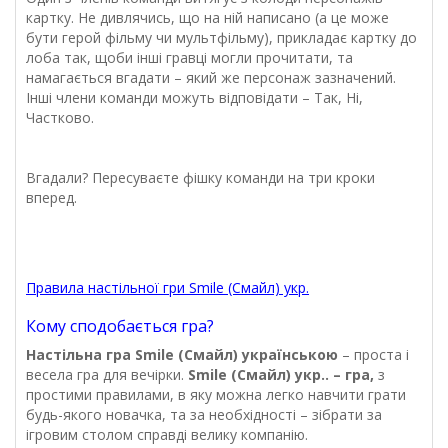
картку. Не дивлячись, що на ній написано (а це може
бути герой фільму чи мультфільму), прикладає картку до
лоба так, щоби інші гравці могли прочитати, та
намагається вгадати – який же персонаж зазначений.
Інші члени команди можуть відповідати – Так, Ні,
Частково.
Вгадали? Пересуваєте фішку команди на три кроки
вперед.
Правила настільної гри Smile (Смайл) укр.
Кому сподобається гра?
Настільна гра Smile (Смайл) українською
– проста і
весела гра для вечірки.
Smile (Смайл) укр.. – гра,
з
простими правилами, в яку можна легко навчити грати
будь-якого новачка, та за необхідності – зібрати за
ігровим столом справді велику компанію.