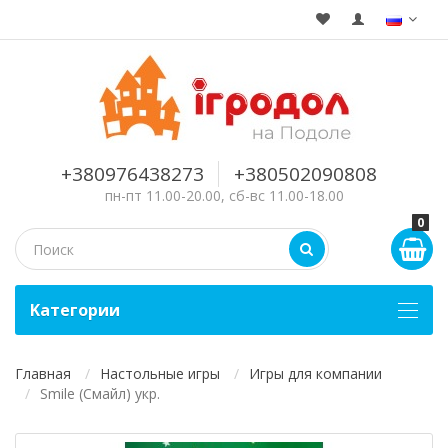
+380976438273
+380502090808
пн-пт 11.00-20.00, сб-вс 11.00-18.00
0
Kатегории
Главная
Настольные игры
Игры для компании
Smile (Смайл) укр.