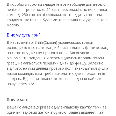
В коробці з грою ви знайдете все необхідне для веселої
вечірки – ігрове поле, 50 карт персонажів, чотири фішки
команд, 250 карток зі словами, шістнадцять карт тем,
тридцять жетонів з буквами та правила гри українською
мовою.
В чому суть гри?
В настільній грі Smile(Смайл) українською, гравці
розподіляються на команди й виставляють фішки команд
на стартову ділянку ігрового поля. Виконуючи
різноманітні завдання й переміщуючись ігровим полем,
гравці намагаються першими дійти до фінішу. Залежно
від того, на якій ділянці ігрового поля знаходиться фішка
вашої команди, вам треба виконати одне з трьох типів
завдань. Вдале виконання кожного завдання наближає
вашу перемогу!
Підбір слів
Ваша команда відкриває одну випадкову картку теми та
один випадковий жетон з буквою. Ваше завдання – за