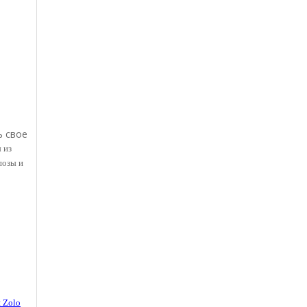
ь свое
 из
позы и
 Zolo