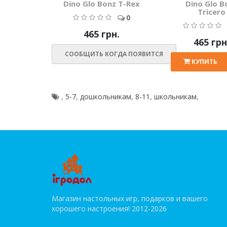
Dino Glo Bonz T-Rex
Dino Glo B
Tricero
0
465 грн.
465 грн
СООБЩИТЬ КОГДА ПОЯВИТСЯ
КУПИТЬ
,
5-7
,
дошкольникам
,
8-11
,
школьникам
,
Магазин настольных игр, подарков и вашего
хорошего настроения! 2012-2026