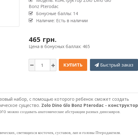
Модель: Конструктор Zolo Dino Glo
Bonz Pterodac
Бонусные баллы: 14
Наличие: Есть в наличии
465 грн.
Цена в бонусных баллах: 465
КУПИТЬ
Быстрый заказ
азовый набор, с помощью которого ребенок сможет создать
рическое существо.
Zolo Dino Glo Bonz Pterodac - конструктор
рого
можно создавать анатомические абстракции разных динозавров.
мических, светящихся косточек, суставов, лап и головы Птеродактиля
.