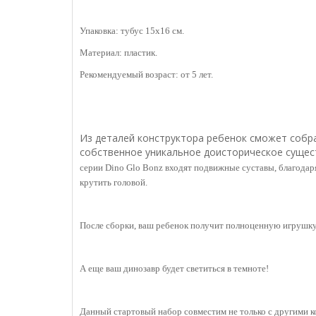
Упаковка: тубус 15х16 см.
Материал: пластик.
Рекомендуемый возраст: от 5 лет.
Из деталей конструктора ребенок сможет собра
собственное уникальное доисторическое сущест
серии
Dino Glo Bonz входят подвижные суставы, благодар
крутить головой.
После сборки, ваш ребенок получит полноценную игрушку,
А еще ваш динозавр будет светиться в темноте!
Данный стартовый набор совместим не только с другими 