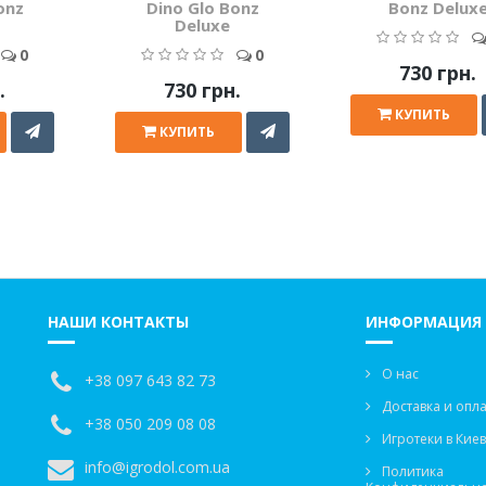
onz
Dino Glo Bonz
Bonz Delux
Deluxe
0
0
730 грн.
.
730 грн.
КУПИТЬ
КУПИТЬ
НАШИ КОНТАКТЫ
ИНФОРМАЦИЯ
О нас
+38 097 643 82 73
Доставка и опла
+38 050 209 08 08
Игротеки в Кие
info@igrodol.com.ua
Политика