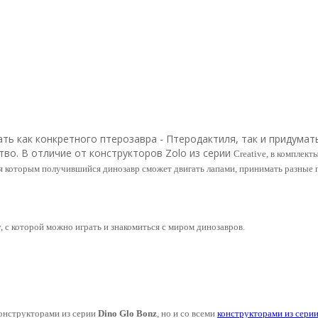
ть как конкретного птерозавра - Птеродактиля, так и придумат
во. В отличие от конструкторов Zolo из серии
Creative, в комплекты
я которым получившийся динозавр сможет двигать лапами, принимать разные 
 с которой можно играть и знакомиться с миром динозавров.
конструкторами из серии
Dino Glo Bonz
, но и со всеми
конструкторами из серии