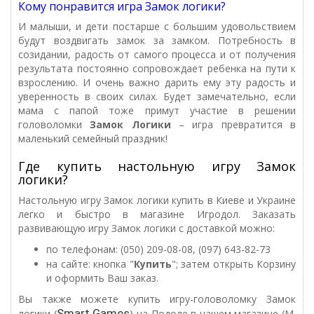
Кому понравится игра Замок логики?
И малыши, и дети постарше с большим удовольствием
будут воздвигать замок за замком. Потребность в
созидании, радость от самого процесса и от получения
результата постоянно сопровождает ребенка на пути к
взрослению. И очень важно дарить ему эту радость и
уверенность в своих силах. Будет замечательно, если
мама с папой тоже примут участие в решении
головоломки
Замок Логики
– игра превратится в
маленький семейный праздник!
Где купить настольную игру Замок
логики?
Настольную игру Замок логики купить в Киеве и Украине
легко и быстро в магазине Игродол. Заказать
развивающую игру Замок логики с доставкой можно:
по телефонам: (050) 209-08-08, (097) 643-82-73
на сайте: кнопка "
Купить
"; затем открыть Корзину
и оформить Ваш заказ.
Вы также можете купить игру-головоломку Замок
Smart Games
логики (
) на Подоле в нашем магазине (М.