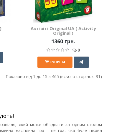
)
Актівіті Original UA ( Activity
Original )
1360 грн.
0
КУПИТИ
Показано від 1 до 15 з 465 (всього сторінок: 31)
нують!
о дозвілля, який може об'єднати за одним столом
сімейна настільна гра - це гра, яка буде цікава