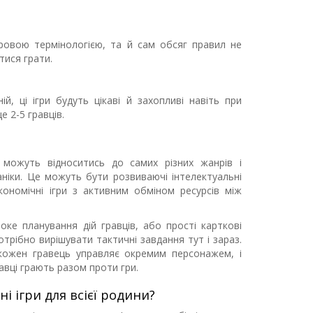
ровою термінологією, та й сам обсяг правил не
ися грати.
ій, ці ігри будуть цікаві й захопливі навіть при
е 2-5 гравців.
ни можуть відноситись до самих різних жанрів і
аніки. Це можуть бути розвиваючі інтелектуальні
кономічні ігри з активним обміном ресурсів між
боке планування дій гравців, або прості карткові
потрібно вирішувати тактичні завдання тут і зараз.
 кожен гравець управляє окремим персонажем, і
равці грають разом проти гри.
ні ігри для всієї родини?