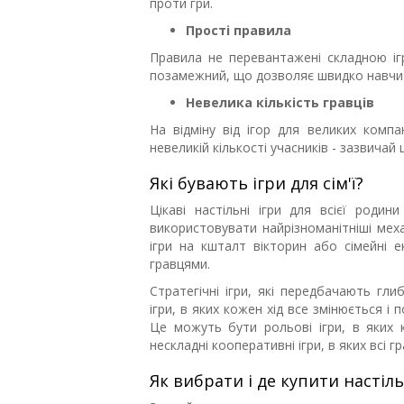
проти гри.
Прості правила
Правила не перевантажені складною іг
позамежний, що дозволяє швидко навчит
Невелика кількість гравців
На відміну від ігор для великих компан
невеликій кількості учасників - зазвичай ц
Які бувають ігри для сім'ї?
Цікаві настільні ігри для всієї роди
використовувати найрізноманітніші мех
ігри на кшталт вікторин або сімейні е
гравцями.
Стратегічні ігри, які передбачають гли
ігри, в яких кожен хід все змінюється і 
Це можуть бути рольові ігри, в яких
нескладні кооперативні ігри, в яких всі г
Як вибрати і де купити настіль