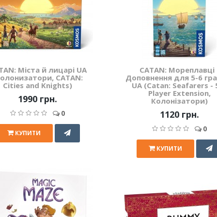
TAN: Міста й лицарі UA
CATAN: Мореплавці 
Колонизатори, CATAN:
Доповнення для 5-6 гра
Cities and Knights)
UA (Catan: Seafarers - 
Player Extension,
1990 грн.
Колонізатори)
0
1120 грн.
0
КУПИТИ
КУПИТИ