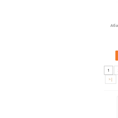
Аба
1
>|