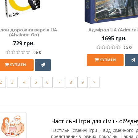
лон дорожня версія UA
Адмірал UA (Admiral
(Abalone Go)
1695 грн.
729 грн.
0
0
КУПИТИ
КУПИТИ
2
3
4
5
6
7
8
9
>
Настільні ігри для сім'ї - об'єд
Настільні сімейні ігри - вид сімейног
представників різних поколінь. Гарна 