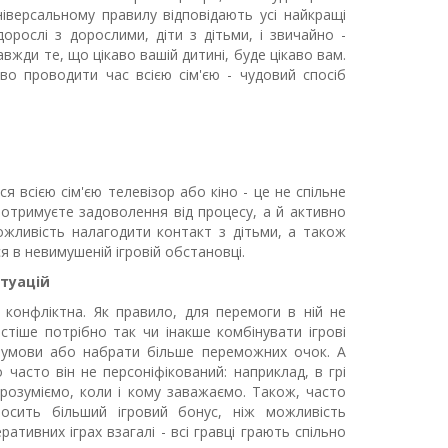
ніверсальному правилу відповідають усі найкращі
орослі з дорослими, діти з дітьми, і звичайно -
авжди те, що цікаво вашій дитині, буде цікаво вам.
во проводити час всією сім'єю - чудовий спосіб
 всією сім'єю телевізор або кіно - це не спільне
о отримуєте задоволення від процесу, а й активно
можливість налагодити контакт з дітьми, а також
я в невимушеній ігровій обстановці.
туацій
 конфліктна. Як правило, для перемоги в ній не
тіше потрібно так чи інакше комбінувати ігрові
умови або набрати більше переможних очок. А
 часто він не персоніфікований: наприклад, в грі
 розуміємо, коли і кому заважаємо. Також, часто
осить більший ігровий бонус, ніж можливість
ативних іграх взагалі - всі гравці грають спільно