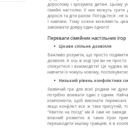
дорослому і зрозуміла дитині. Цьому у
сімейні настолки. У них можуть грати д
дорослі та діти разом. Погодьтеся - не з
І навпаки. Тому кожна можливість ціка
завоювати довіру один одного!
Переваги сімейних настільних ігор
Цікаве спільне дозвілля
Важливо розуміти, що просто подивитися
дозвілля. А ось в ході гри ви не прост
спілкуєтеся і взаємодієте! Це чудова 
навчити їх чомусь новому, поспілкуватис
Низький рівень конфліктних си
Зазвичай гра для всієї родини не дуже
потрібно воювати один з одним. Найчас
компоненти, щоб виконати переможні 
якщо конфлікт все ж таки присутній, то
"Квиток на поїзд" ми й самі не завжди
власний розвиток в таких іграх прин
перешкодити іншому гравцеві. А в коопер