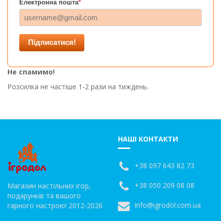
Електронна пошта
*
Підписатися!
Не спамимо!
Розсилка не частіше 1-2 рази на тиждень.
НАШІ КОНТАКТИ
+38 097 643 82 73
+38 050 209 08 08
Магазин настільних ігор,
подарунків та вашого
info@igrodol.com.ua
гарного настрою! 2012-2026