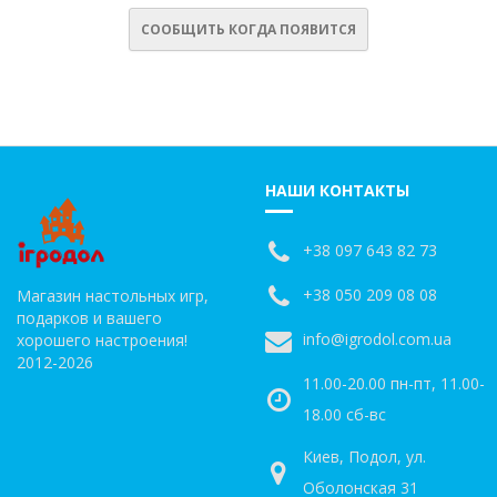
СООБЩИТЬ КОГДА ПОЯВИТСЯ
НАШИ КОНТАКТЫ
+38 097 643 82 73
+38 050 209 08 08
Магазин настольных игр,
подарков и вашего
info@igrodol.com.ua
хорошего настроения!
2012-2026
11.00-20.00 пн-пт, 11.00-
18.00 сб-вс
Киев, Подол, ул.
Оболонская 31