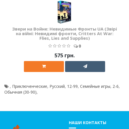
Звери на Войне: Невидимые Фронты UA (Звірі
на війні: Невидимі фронти, Critters At War:
Flies, Lies and Supplies)
0
575 грн.
,
Приключенческие
,
Русский
,
12-99
,
Семейные игры
,
2-6
,
Обычная (30-90)
,
НАШИ КОНТАКТЫ