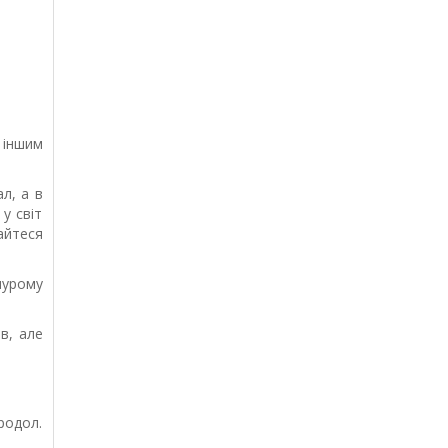
 іншим
ал, а в
у світ
айтеся
мурому
в, але
родол.