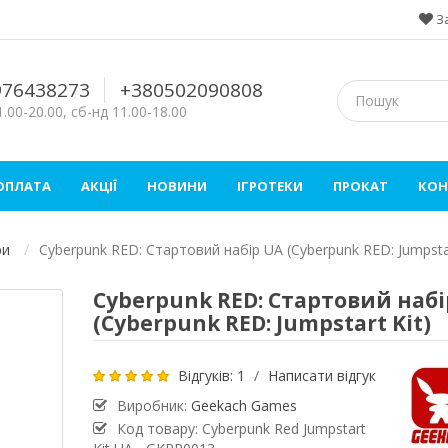
З
976438273
+380502090808
.00-20.00, сб-нд 11.00-18.00
 ОПЛАТА
АКЦІЇ
НОВИНИ
ІГРОТЕКИ
ПРОКАТ
КОН
ри
Cyberpunk RED: Стартовий набір UA (Cyberpunk RED: Jumpstar
Cyberpunk RED: Стартовий набі
(Cyberpunk RED: Jumpstart Kit)
Відгуків: 1
/
Написати відгук
Виробник:
Geekach Games
Код товару: Cyberpunk Red Jumpstart