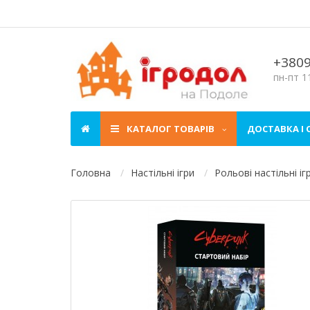
+380
пн-пт 11
КАТАЛОГ ТОВАРІВ
ДОСТАВКА І
Головна
Настільні ігри
Рольові настільні іг