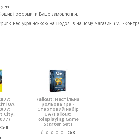
82-73
и Кошик і оформити Ваше замовлення.
punk Red українською на Подолі в нашому магазині (М. «Контр
077:
Fallout: Настільна
іті UA
рольова гра -
077:
Стартовий набір
t City,
UA (Fallout:
077)
Roleplaying Game
Starter Set)
0
0
н.