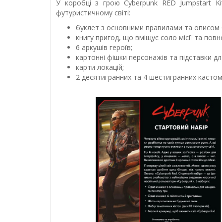
У коробці з грою Cyberpunk RED Jumpstart Ki
футуристичному світі:
буклет з основними правилами та описом 
книгу пригод, що вміщує соло місії та повн
6 аркушів героїв;
картонні фішки персонажів та підставки дл
карти локацій;
2 десятигранних та 4 шестигранних кастом