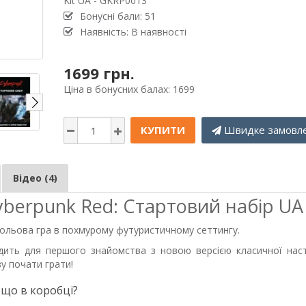
Kit UA - GKRP0013
Бонусні бали: 51
Наявність: В наявності
1699 грн.
Ціна в бонусних балах: 1699
КУПИТИ
Швидке замовл
Відео (4)
yberpunk Red: Стартовий набір UA
 рольова гра в похмурому футуристичному сеттингу.
одить для першого знайомства з новою версією класичної наст
зу почати грати!
 що в коробці?