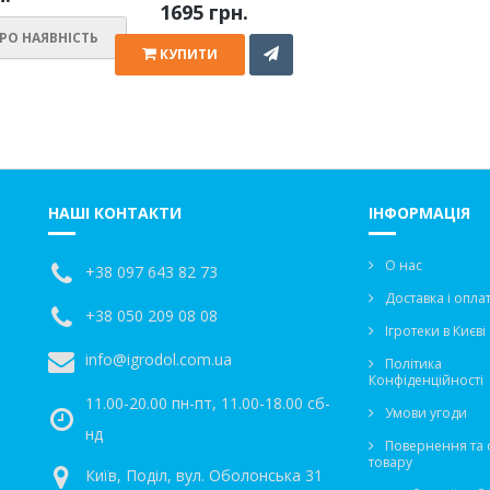
1695 грн.
РО НАЯВНІСТЬ
КУПИТИ
НАШІ КОНТАКТИ
ІНФОРМАЦІЯ
О нас
+38 097 643 82 73
Доставка і опла
+38 050 209 08 08
Ігротеки в Києві
info@igrodol.com.ua
Політика
Конфіденційності
11.00-20.00 пн-пт, 11.00-18.00 сб-
Умови угоди
нд
Повернення та 
товару
Київ, Поділ, вул. Оболонська 31