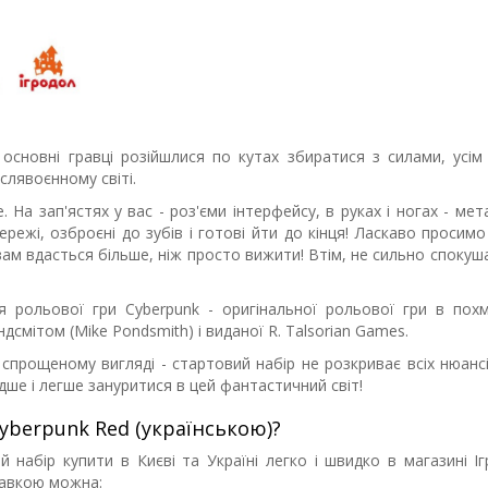
 основні гравці розійшлися по кутах збиратися з силами, усім
слявоєнному світі.
 На зап'ястях у вас - роз'єми інтерфейсу, в руках і ногах - мет
режі, озброєні до зубів і готові йти до кінця! Ласкаво просимо 
ам вдасться більше, ніж просто вижити! Втім, не сильно спокуш
 рольової гри Cyberpunk - оригінальної рольової гри в пох
смітом (Mike Pondsmith) і виданої R. Talsorian Games.
 спрощеному вигляді - стартовий набір не розкриває всіх нюансі
дше і легше зануритися в цей фантастичний світ!
yberpunk Red (українською)?
 набір купити в Києві та Україні легко і швидко в магазині Іг
тавкою можна: