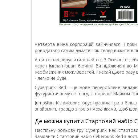
Четверта війна корпорацій закінчилася. І поки
доводиться самим думати - як тепер вижити в пі
А ви готові вирушити в цей світ? Огляньте себе.
череп імплантовані біочіпи. Ви підключені до Ме
необмежених можливостей. І нехай цього разу в
- легко не буде.
Cyberpunk Red - це нове перероблене видання
футуристичному сеттінгу, створеної Майком Понд
Jumpstart Kit використовує правила гри в більш
знайомить гравців з грою і механіками, щоб шви
Де можна купити Стартовий набір C
Настільну рольову гру Cyberpunk Red стартовий
Замовити Стартовий набір Cyberpunk Red з дос