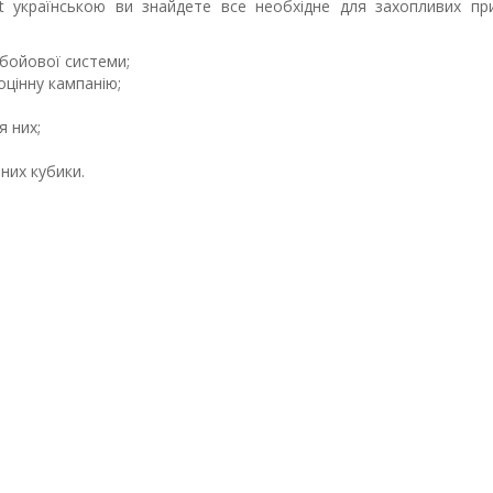
t українською ви знайдете все необхідне для захопливих пр
бойової системи;
оцінну кампанію;
я них;
них кубики.