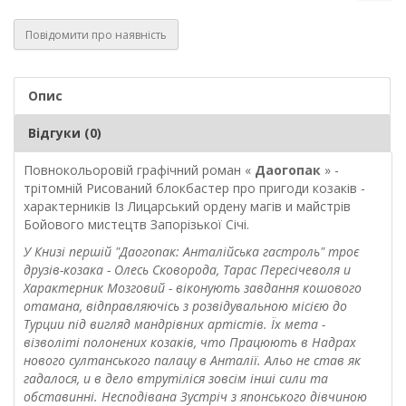
Повідомити про наявність
Опис
Відгуки (0)
Повнокольоровій графічний роман «
Даогопак
» -
трітомній Рисований блокбастер про пригоди козаків -
характерників Із Лицарський ордену магів и майстрів
Бойового мистецтв Запорізької Січі.
У Книзі першій "Даогопак: Анталійська гастроль" троє
друзів-козака - Олесь Сковорода, Тарас Пересічеволя и
Характерник Мозговий - віконують завдання кошового
отамана, відправляючісь з розвідувальною місією до
Турции під вигляд мандрівних артістів. Їх мета -
візволіті полонених козаків, что Працюють в Надрах
нового султанського палацу в Анталії. Альо не став як
гадалося, и в дело втрутіліся зовсім інші сили та
обставинні. Несподівана Зустріч з японського дівчиною