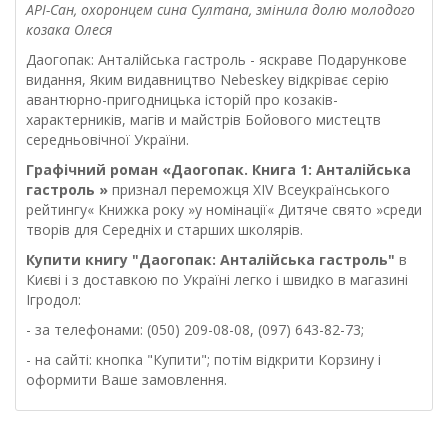
АРІ-Сан, охоронцем сина Султана, змінила долю молодого
козака Олеся
Даогопак: Анталійська гастроль - яскраве Подарункове
видання, Яким видавництво Nebeskey відкріває серію
авантюрно-пригодницька історій про козаків-
характерників, магів и майстрів Бойового мистецтв
середньовічної України.
Графічний роман «Даогопак. Книга 1: Анталійська
гастроль »
признал переможця XIV Всеукраїнського
рейтингу« Книжка року »у номінації« Дитяче свято »среди
творів для Середніх и старших школярів.
Купити
книгу "Даогопак: Анталійська гастроль"
в
Києві і з доставкою по Україні легко і швидко в магазині
Ігродол:
- за телефонами: (050) 209-08-08, (097) 643-82-73;
- на сайті: кнопка "Купити"; потім відкрити Корзину і
оформити Ваше замовлення.