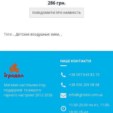
286 грн.
ПОВІДОМИТИ ПРО НАЯВНІСТЬ
Теги:
,
Детские воздушные змеи
,
,
НАШІ КОНТАКТИ
+38 097 643 82 73
+38 050 209 08 08
Магазин настільних ігор,
подарунків та вашого
info@igrodol.com.ua
гарного настрою! 2012-2026
11.00-20.00 пн-пт, 11.00-
18.00 сб-нд