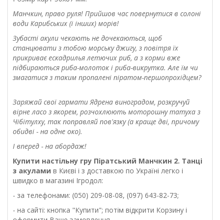
Манчкин, право руля! Прийшов час повернутися в солоні
води Карибських (і інших) морів!
Зубасті акули чекають не дочекаються, щоб
станцювати з тобою морську джигу, з повітря їх
прикриває ескадрилья летючих риб, а з корми вже
підбираються риба-молоток і риба-викрутка. Але їм чи
змагатися з таким пропалені піратом-першопрохідцем?
Заряжай свої гармати Ядрена виноградом, розкручуй
вірне ласо з якорем, розчохлюють моторошну татуха з
Чібітулху, так поправляй пов'язку (а краще дві, причому
обидві - на одне око).
І вперед - на абордаж!
Купити настільну
гру Піратський Манчкин 2. Танці
з акулами
в Києві і з доставкою по Україні легко і
швидко в магазині Ігродол:
- за телефонами: (050) 209-08-08, (097) 643-82-73;
- на сайті: кнопка "Купити"; потім відкрити Корзину і
оформити Ваше замовлення.