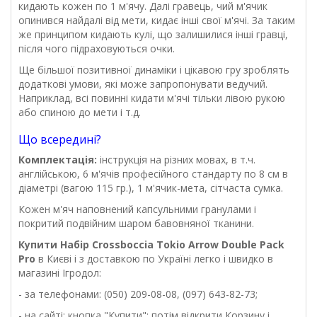
кидають кожен по 1 м'ячу. Далі гравець, чий м'ячик
опинився найдалі від мети, кидає інші свої м'ячі. За таким
же принципом кидають кулі, що залишилися інші гравці,
після чого підраховуються очки.
Ще більшої позитивної динаміки і цікавою гру зроблять
додаткові умови, які може запропонувати ведучий.
Наприклад, всі повинні кидати м'ячі тільки лівою рукою
або спиною до мети і т.д.
Що всередині?
Комплектація:
інструкція на різних мовах, в т.ч.
англійською, 6 м'ячів професійного стандарту по 8 см в
діаметрі (вагою 115 гр.), 1 м'ячик-мета, сітчаста сумка.
Кожен м'яч наповнений капсульними гранулами і
покритий подвійним шаром бавовняної тканини.
Купити
Набір
Crossboccia
Tokio
Arrow
Double
Pack
Pro
в Києві і з доставкою по Україні легко і швидко в
магазині Ігродол:
- за телефонами: (050) 209-08-08, (097) 643-82-73;
- на сайті: кнопка "Купити"; потім відкрити Корзину і