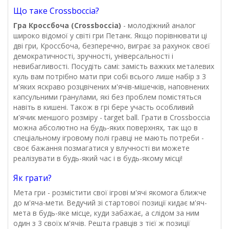
Що таке Crossboccia?
Гра Кроссбоча (Crossboccia)
- молодіжний аналог
широко відомої у світі гри Петанк. Якщо порівнювати ці
дві гри, Кроссбоча, безперечно, виграє за рахунок своєї
демократичності, зручності, універсальності і
невибагливості. Посудіть самі: замість важких металевих
куль вам потрібно мати при собі всього лише набір з 3
м'яких яскраво розцвічених м'ячів-мішечків, наповнених
капсульними гранулами, які без проблем помістяться
навіть в кишені. Також в грі бере участь особливий
м'ячик меншого розміру - target ball. Грати в Crossboccia
можна абсолютно на будь-яких поверхнях, так що в
спеціальному ігровому полі гравці не мають потреби -
своє бажання позмагатися у влучності ви можете
реалізувати в будь-який час і в будь-якому місці!
Як грати?
Мета гри - розмістити свої ігрові м'ячі якомога ближче
до м'яча-мети. Ведучий зі стартової позиції кидає м'яч-
мета в будь-яке місце, куди забажає, а слідом за ним
один з 3 своїх м'ячів. Решта гравців з тієї ж позиції