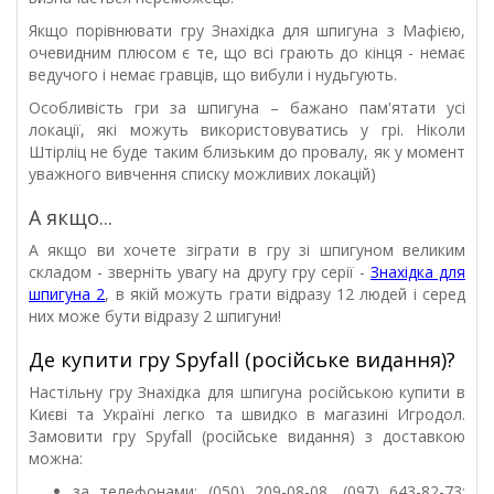
Якщо порівнювати гру Знахідка для шпигуна з Мафією,
очевидним плюсом є те, що всі грають до кінця - немає
ведучого і немає гравців, що вибули і нудьгують.
Особливість гри за шпигуна – бажано пам'ятати усі
локації, які можуть використовуватись у грі. Ніколи
Штірліц не буде таким близьким до провалу, як у момент
уважного вивчення списку можливих локацій)
А якщо...
А якщо ви хочете зіграти в гру зі шпигуном великим
складом - зверніть увагу на другу гру серії -
Знахідка для
шпигуна 2
, в якій можуть грати відразу 12 людей і серед
них може бути відразу 2 шпигуни!
Де купити гру Spyfall (російське видання)?
Настільну гру Знахідка для шпигуна російською купити в
Києві та Україні легко та швидко в магазині Игродол.
Замовити гру Spyfall (російське видання) з доставкою
можна:
за телефонами: (050) 209-08-08, (097) 643-82-73;