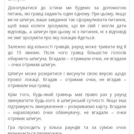
Докопуватися до істини ми будемо за допомогою
питань, які гравці задають один одному. При цьому, якщо
ви не шпигун, ваше завдання так сформулювати питання,
щоб ваші колеги зрозуміли, що ви свій і могли дати
відповідь, а шпигун при цьому ні з питання, ні з відповіді
не зміг зрозуміти про яку локацію йдеться.
Залежно від кількості гравців, раунд може тривати від 8
до 15 хвилин. Після чого гравці більшістю голосів
обирають шпигуна. Вгадали – отримали очки, не вгадали
–
очки
отримав шпигун.
Шпигун може розкритися і висунути свою версію щодо
ігрової локації. Вгадав – отримав очки, не вгадав –
отримали інші гравці.
Крім того, будь-який гравець має право раз у раунд
звинуватити будь-кого в шпигунській сутності. Якщо інші
підтримують звинувачення – розкриваємо карту. Вгадали
– нараховуємо очки обвинувачу, не вгадали – очки
отримає шпигун.
Гра проходить у кілька раундів та за сумою очок
визначається переможець.