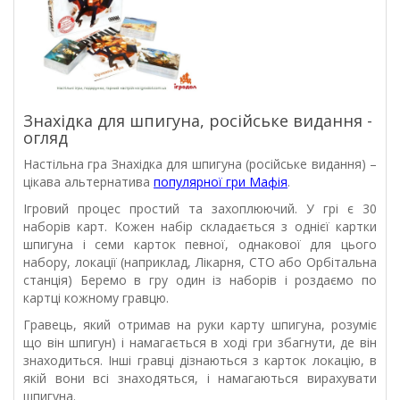
Знахідка для шпигуна, російське видання -
огляд
Настільна гра Знахідка для шпигуна (російське видання) –
цікава альтернатива
популярної гри Мафія
.
Ігровий процес простий та захоплюючий. У грі є 30
наборів карт. Кожен набір складається з однієї картки
шпигуна і семи карток певної, однакової для цього
набору, локації (наприклад, Лікарня, СТО або Орбітальна
станція) Беремо в гру один із наборів і роздаємо по
картці кожному гравцю.
Гравець, який отримав на руки карту шпигуна, розуміє
що він шпигун) і намагається в ході гри збагнути, де він
знаходиться. Інші гравці дізнаються з карток локацію, в
якій вони всі знаходяться, і намагаються вирахувати
шпигуна.