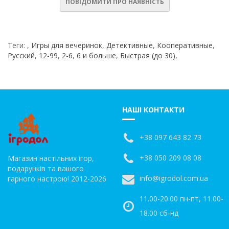
ПОВІДОМИТИ ПРО НАЯВНІСТЬ
Теги:
,
Игры для вечеринок
,
Детективные
,
Кооперативные
,
Русский
,
12-99
,
2-6
,
6 и больше
,
Быстрая (до 30)
,
НАШІ КОНТАКТИ
+38 097 643 82 73
+38 050 209 08 08
Магазин настільних ігор,
подарунків та вашого
info@igrodol.com.ua
гарного настрою! 2012-2026
11.00-20.00 пн-пт, 11.00-
18.00 сб-нд