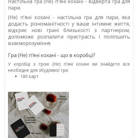
Настільна гра (Не) п'яні кохані - відверта гра для
пари.
(Не) п'яні кохані - настільна гра для пари, яка
додасть різноманітності у ваше інтимне життя,
відкриє нові грані близькості з партнером,
допоможе розпалити пристрасть і поліпшить
взаєморозуміння.
Гра (Не) пʼяні кохані - що в коробці?
У коробці з грою (Не) п'яні кохані ви знайдете все
необхідне для збудливої гри:
180 карт