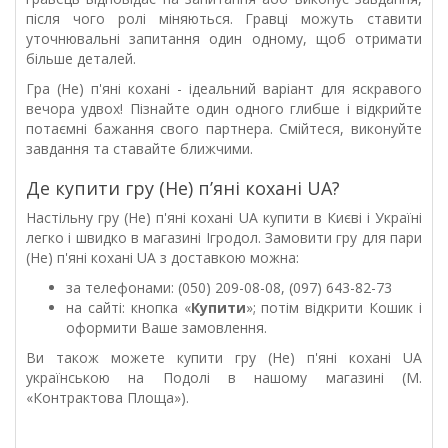
після чого ролі міняються. Гравці можуть ставити
уточнювальні запитання один одному, щоб отримати
більше деталей.
Гра (Не) п'яні кохані - ідеальний варіант для яскравого
вечора удвох! Пізнайте один одного глибше і відкрийте
потаємні бажання свого партнера. Смійтеся, виконуйте
завдання та ставайте ближчими.
Де купити гру (Не) пʼяні кохані UA?
Настільну гру (Не) п'яні кохані UA купити в Києві і Україні
легко і швидко в магазині Ігродол. Замовити гру для пари
(Не) п'яні кохані UA з доставкою можна:
за телефонами: (050) 209-08-08, (097) 643-82-73
на сайті: кнопка «
Купити
»; потім відкрити Кошик і
оформити Ваше замовлення.
Ви також можете купити гру (Не) п'яні кохані UA
українською на Подолі в нашому магазині (М.
«Контрактова Площа»).