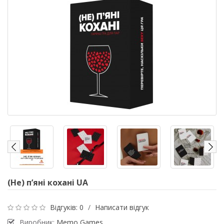
(Не) пʼяні кохані UA
Відгуків: 0
/
Написати відгук
Виробник:
Memo Games