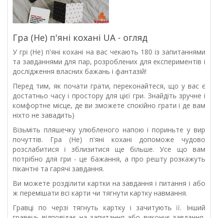
Гра (Не) п'яні кохані UA - огляд
У грі (Не) п'яні кохані на вас чекають 180 із запитаннями
та завданнями для пар, розроблених для експериментів і
дослідження власних бажань і фантазій!
Перед тим, як почати грати, переконайтеся, що у вас є
достатньо часу і простору для цієї гри. Знайдіть зручне і
комфортне місце, де ви зможете спокійно грати і де вам
ніхто не завадить)
Візьміть пляшечку улюбленого напою і пориньте у вир
почуттів. Гра (Не) п'яні кохані допоможе чудово
розслабитися і зблизитися ще більше. Усе що вам
потрібно для гри - це бажання, а про решту розкажуть
пікантні та гарячі завдання.
Ви можете розділити картки на завдання і питання і або
ж перемішати всі карти чи тягнути картку навмання.
Гравці по черзі тягнуть картку і зачитують її. Інший
гравець відповідає на запитання або виконує завдання,