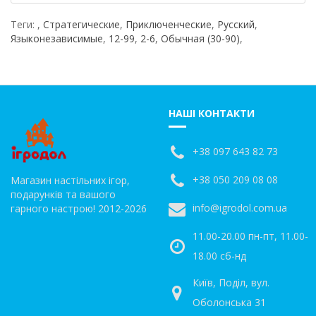
Теги:
,
Стратегические
,
Приключенческие
,
Русский
,
Языконезависимые
,
12-99
,
2-6
,
Обычная (30-90)
,
НАШІ КОНТАКТИ
+38 097 643 82 73
+38 050 209 08 08
Магазин настільних ігор,
подарунків та вашого
info@igrodol.com.ua
гарного настрою! 2012-2026
11.00-20.00 пн-пт, 11.00-
18.00 сб-нд
Київ, Поділ, вул.
Оболонська 31