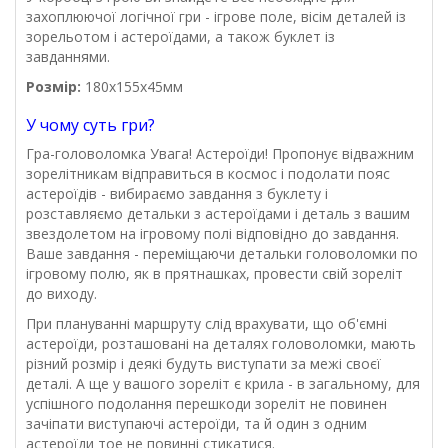
захоплюючої логічної гри - ігрове поле, вісім деталей із
зорельотом і астероїдами, а також буклет із
завданнями.
Розмір:
180x155x45мм
У чому суть гри?
Гра-головоломка Увага! Астероїди! Пропонує відважним
зорелітникам відправиться в космос і подолати пояс
астероїдів - вибираємо завдання з буклету і
розставляємо детальки з астероїдами і деталь з вашим
звездолетом на ігровому полі відповідно до завдання.
Ваше завдання - переміщаючи детальки головоломки по
ігровому полю, як в прятнашках, провести свій зореліт
до виходу.
При плануванні маршруту слід врахувати, що об'ємні
астероїди, розташовані на деталях головоломки, мають
різний розмір і деякі будуть виступати за межі своєї
деталі. А ще у вашого зореліт є крила - в загальному, для
успішного подолання перешкоди зореліт не повинен
зачіпати виступаючі астероїди, та й один з одним
астероїди тое не повинні стикатися.