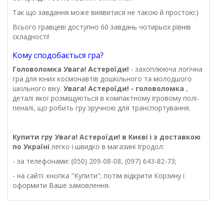
Так що завдання може виявитися не такою й простою:)
Всього гравцеві доступно 60 завдань чотирьох рівнів
складності!
Кому сподобається гра?
Головоломка Увага! Астероїди!
- захоплююча логічна
гра для юних космонавтів дошкільного та молодшого
шкільного віку.
Увага! Астероїди! - головоломка
,
деталі якої розміщуються в компактному ігровому полі-
пеналі, що робить гру зручною для транспортування.
Купити
гру
Увага! Астероїди!
в Києві і з доставкою
по Україні
легко і швидко в магазині Ігродол:
- за телефонами: (050) 209-08-08, (097) 643-82-73;
- на сайті: кнопка "Купити"; потім відкрити Корзину і
оформити Ваше замовлення.