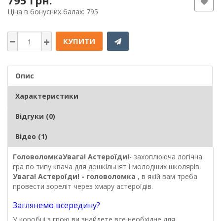
795 грн.
Ціна в бонусних балах: 795
КУПИТИ
Опис
Характеристики
Відгуки (0)
Відео (1)
Головоломка
Увага! Астероїди!
- захоплююча логічна
гра по типу квача для дошкільнят і молодших школярів.
Увага! Астероїди! - головоломка
, в якій вам треба
провести зореліт через хмару астероїдів.
Заглянемо всередину?
У коробці з грою ви знайдете все необхідне для