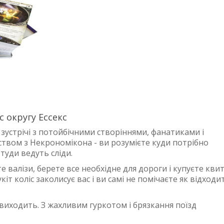
 округу Ессекс
 зустрічі з потойбічними створіннями, фанатиками і
твом з Некрономікона - ви розумієте куди потрібно
 туди ведуть сліди.
е валізи, берете все необхідне для дороги і купуєте кви
іт коліс заколисує вас і ви самі не помічаєте як відходи
е виходить. З жахливим гуркотом і брязкання поїзд