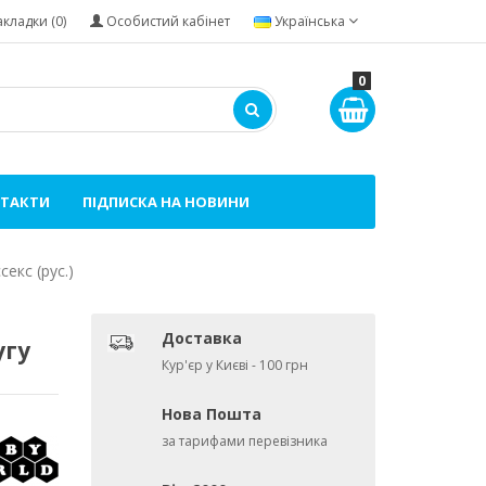
акладки (0)
Особистий кабінет
Українська
0
ТАКТИ
ПІДПИСКА НА НОВИНИ
екс (рус.)
Доставка
угу
Кур'єр у Києві - 100 грн
Нова Пошта
за тарифами перевізника