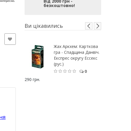
Від 2000 грн -
безкоштовно!
Ви цікавились
Жах Аркхем: Карткова
гра - Спадщина Данвіч.
Експрес округу Ессекс
(рус.)
0
290 грн.
ня