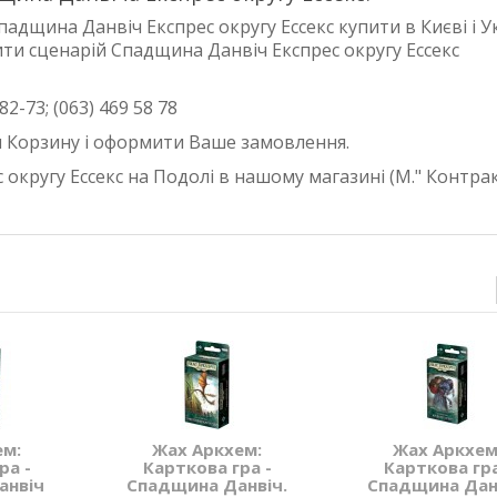
Спадщина Данвіч
Експрес округу Ессекс
купити в Києві і У
ити сценарій
Спадщина Данвіч
Експрес округу Ессекс
82-73; (063) 469 58 78
ити Корзину і оформити Ваше замовлення.
 округу Ессекс
на Подолі в нашому магазині (М." Контра
ем:
Жах Аркхем:
Жах Аркхем
ра -
Карткова гра -
Карткова гра
анвіч
Спадщина Данвіч.
Спадщина Дан