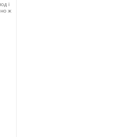
од і
йно ж