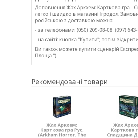
Доповнення
Жах Аркхем: Карткова гра
- 
легко і швидко в магазині Ігродол. Замов
російською
з доставкою можна:
- за телефонами: (050) 209-08-08, (097) 643-
- на сайті: кнопка "Купити"; потім відкр
Ви також можете купити сценарій
Експрес
Площа ").
Рекомендовані товари
Жах Аркхем:
Жах Аркх
Карткова гра Рус.
Карткова г
(Arkham Horror. The
Спадщина Д