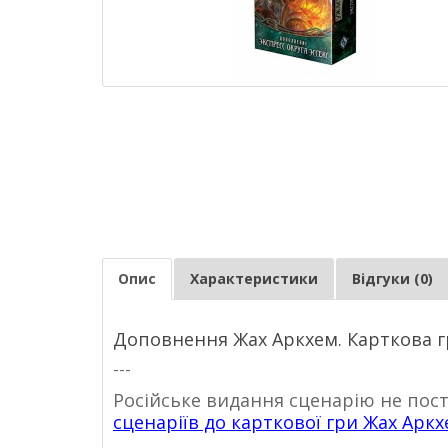
Опис
Характеристики
Відгуки (0)
Доповнення Жах Аркхем. Карткова гр
---
Російське видання сценарію не пос
сценаріїв до карткової гри Жах Арк