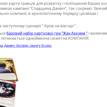
ові карти гравців для розвитку і поліпшення Ваших кол
амках кампанії "Спадщина Данвіч", так і окремо. Звича
льної компанії, в хронологічному порядку цікавіше і
наступному сценарії " Кров на вівтарі ".
ться
базовий набір карткової гри "Жах Аркхем "
і великим
го починається однойменна сюжетна КОМПАНІЯ.
а Данвіч. Експрес округу Ессекс