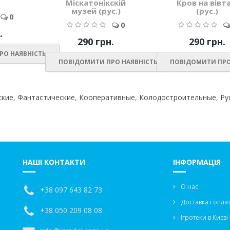
Міскатонікскій
Кров на вівта
музей (рус.)
(рус.)
0
0
.
290 грн.
290 грн.
РО НАЯВНІСТЬ
ПОВІДОМИТИ ПРО НАЯВНІСТЬ
ПОВІДОМИТИ ПРО
ские
,
Фантастические
,
Кооперативные
,
Колодостроительные
,
Ру
НАШІ КОНТАКТИ
ІНФОРМАЦІЯ
О нас
+38 097 643 82 73
Доставка і опла
+38 050 209 08 08
Ігротеки в Києві