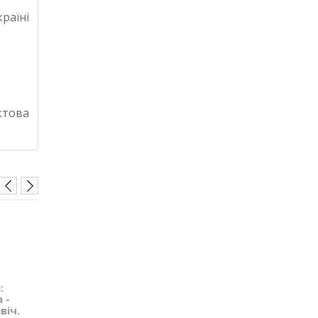
країні
ктова
:
Жах Аркхем.
Жах Аркхем:
 -
Карткова гра -
Карткова гра -
віч.
Спадщина Данвіч.
Спадщина Данві