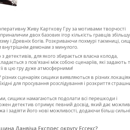
ооперативну Живу Карткову Гру за мотивами творчості
приналичии двох базових ігор кількість гравців збільшу
тизму і Древніх богів. Розкриваючи похмурі таємниці, си
м внутрішнім демонам з минулого.
 з детективів, для якого збирається власна колода,
ладається з пов'язані між собою сценаріїв, які задають 
ії в цю гру дуже атмосферними!
У різних сценаріях сищики виявляються в різних локаціях
обхідні для просування розслідування і розкриття страшн
и, сищики намагаються подолати всі перешкоди і
 кожен детектив отримує певний досвід, який дає можлив
а і задіяти його нові можливості, додаючи більш сильні
щина Данвіча Експрес округу Ессекс?