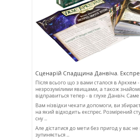
Сценарій Спадщина Данвіча. Експрес
Після всього що з вами сталося в Аркхем -
незрозумілими явищами, а також знайомс
відправиться тепер - в глухе Данвіч. Саме
Вам нізвідки чекати допомоги, ви збираєт
на який відходить експрес. Розмірений стук
сну ...
Але дістатися до мети без пригод у вас н
зупиняється ...