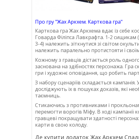
Про гру "Жах Аркхем. Карткова гра"
Карткова гра Жах Аркхема вдає із себе к
Говарда Філіпса Лавкрафта. 1-2 сищикам (
3-4) належить зіткнутися зі світом окуль
належить паралельно протистояти і свої
Кожному з гравців дістається роль одного
заснована на здібностях персонажа. Гра ск
гри і художнє оповідання, що робить парт
З набору сценаріїв складається кампанія. 
досліджують їх в пошуках доказів, які не
таємниць.
Стикаючись з противниками і прокльонам
перемогти ворогів Міфу. В ході кампанії
гравцеві покращувати здатності персонаж
карти в свою колоду.
Де купити додаток Жах Аркхем Спад