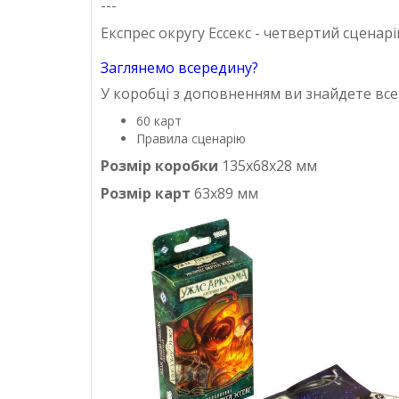
---
Експрес округу Ессекс
- четвертий сценарі
Заглянемо всередину?
У коробці з доповненням ви знайдете вс
60 карт
Правила сценарію
Розмір коробки
135х68х28 мм
Розмір карт
63х89 мм