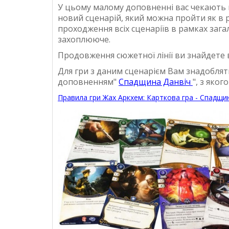
У цьому малому доповненні вас чекають н
новий сценарій, який можна пройти як в р
проходження всіх сценаріїв в рамках зага
захоплююче.
Продовження сюжетної лінії ви знайдете в 
Для гри з даним сценарієм Вам знадобля
доповненням"
Спадщина Данвіч
", з яко
Правила гри Жах Аркхем: Карткова гра - Спадщин