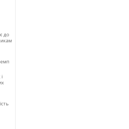
є до
щикам
темп
 і
их
ість