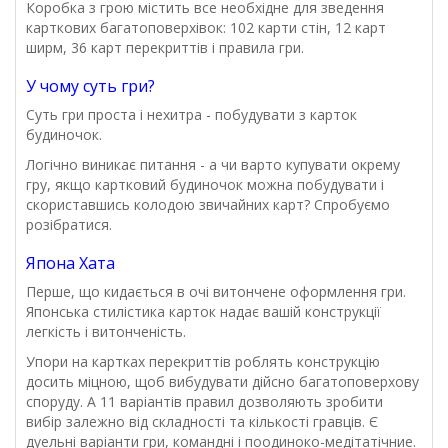
Коробка з грою містить все необхідне для зведення
карткових багатоповерхівок: 102 карти стін, 12 карт
ширм, 36 карт перекриттів і правила гри.
У чому суть гри?
Суть гри проста і нехитра - побудувати з карток
будиночок.
Логічно виникає питання - а чи варто купувати окрему
гру, якщо картковий будиночок можна побудувати і
скориставшись колодою звичайних карт? Спробуємо
розібратися.
Япона Хата
Перше, що кидається в очі витончене оформлення гри.
Японська стилістика карток надає вашій конструкції
легкість і витонченість.
Упори на картках перекриттів роблять конструкцію
досить міцною, щоб вибудувати дійсно багатоповерхову
споруду. А 11 варіантів правил дозволяють зробити
вибір залежно від складності та кількості гравців. Є
дуельні варіанти гри, командні і поодиноко-медітатічние.