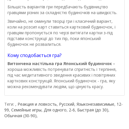
Більшість варіантів гри передбачають будівництво
гравцями різних за складністю будиночків на швидкість.
Звичайно, не оминули творці гри і класичний варіант,
коли на розсип карт ставиться картковий будиночок, і
гравцям пропонується по черзі витягати картки з-під
підстави конструкції до тих пір, поки японський
будиночок не розвалиться.
Кому сподобається гра?
Витончена настільна гра Японський будиночок -
хороша можливість потренувати спритність і терпіння,
під час медитативного зведення красивих і повітряних
карткових конструкцій. Японський будиночок - гра, яку
можна рекомендувати людям, що цінують красу.
Теги:
,
Реакция и ловкость
,
Русский
,
Языконезависимые
,
12-
99
,
Семейные игры
,
Для одного
,
2-6
,
Быстрая (до 30)
,
Обычная (30-90)
,