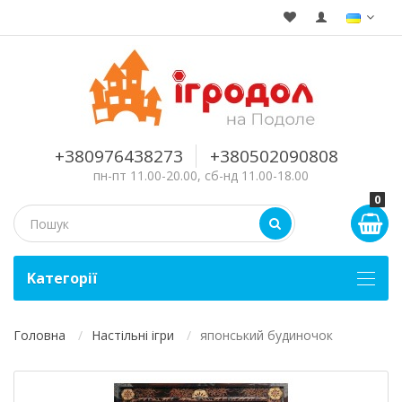
+380976438273
+380502090808
пн-пт 11.00-20.00, сб-нд 11.00-18.00
0
Kатегорії
Головна
Настільні ігри
японський будиночок