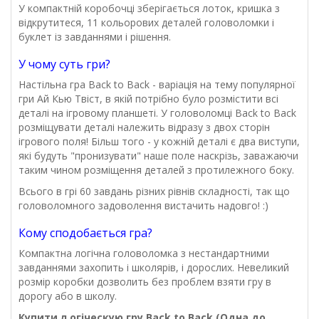
У компактній коробочці зберігається лоток, кришка з
відкрутитеся, 11 кольорових деталей головоломки і
буклет із завданнями і рішення.
У чому суть гри?
Настільна гра Back to Back - варіація на тему популярної
гри Ай Кью Твіст, в якій потрібно було розмістити всі
деталі на ігровому планшеті. У головоломці Back to Back
розміщувати деталі належить відразу з двох сторін
ігрового поля! Більш того - у кожній деталі є два виступи,
які будуть "пронизувати" наше поле наскрізь, заважаючи
таким чином розміщення деталей з протилежного боку.
Всього в грі 60 завдань різних рівнів складності, так що
головоломного задоволення вистачить надовго! :)
Кому сподобається гра?
Компактна логічна головоломка з нестандартними
завданнями захопить і школярів, і дорослих. Невеликий
розмір коробки дозволить без проблем взяти гру в
дорогу або в школу.
Купити л
огіческую гру Back to Back (Одна до