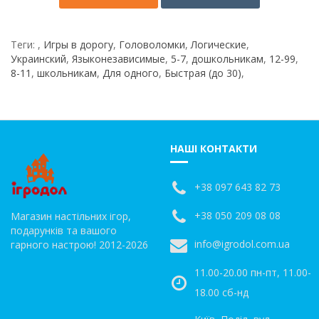
Теги:
,
Игры в дорогу
,
Головоломки
,
Логические
,
Украинский
,
Языконезависимые
,
5-7
,
дошкольникам
,
12-99
,
8-11
,
школьникам
,
Для одного
,
Быстрая (до 30)
,
НАШІ КОНТАКТИ
+38 097 643 82 73
+38 050 209 08 08
Магазин настільних ігор,
подарунків та вашого
info@igrodol.com.ua
гарного настрою! 2012-2026
11.00-20.00 пн-пт, 11.00-
18.00 сб-нд