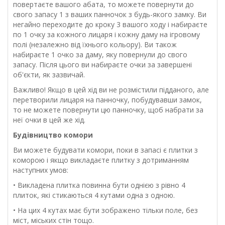
повертаєте вашого абата, то можете повернути до
свого запасу 1 з ваших панночок з будь-якого замку. Ви
негайно переходите до кроку 3 вашого ходу і набираєте
по 1 очку за кожного лицаря і кожну даму на ігровому
полі (незалежно від їхнього кольору). Ви також
набираєте 1 очко за даму, яку повернули до свого
запасу. Після цього ви набираєте очки за завершені
об'єкти, як зазвичай.
Важливо! Якщо в цей хід ви не розмістили підданого, але
перетворили лицаря на панночку, побудувавши замок,
то не можете повернути цю
панночку
, щоб набрати за
неї очки в цей же хід.
Будівництво комори
Ви можете будувати комори, поки в запасі є плитки з
коморою і якщо викладаєте плитку з дотриманням
наступних умов:
• Викладена плитка повинна бути однією з рівно 4
плиток, які стикаються 4 кутами одна з одною.
• На цих 4 кутах має бути зображено тільки поле, без
міст, міських стін тощо.