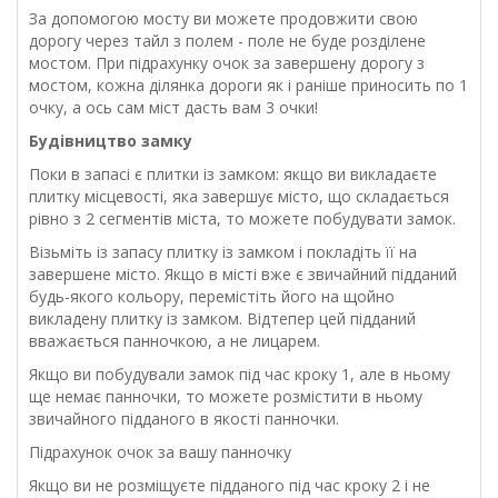
За допомогою мосту ви можете продовжити свою
дорогу через тайл з полем - поле не буде розділене
мостом. При підрахунку очок за завершену дорогу з
мостом, кожна ділянка дороги як і раніше приносить по 1
очку, а ось сам міст дасть вам 3 очки!
Будівництво замку
Поки в запасі є плитки із замком: якщо ви викладаєте
плитку місцевості, яка завершує місто, що складається
рівно з 2 сегментів міста, то можете побудувати замок.
Візьміть із запасу плитку із замком і покладіть її на
завершене місто. Якщо в місті вже є звичайний підданий
будь-якого кольору, перемістіть його на щойно
викладену плитку із замком. Відтепер цей підданий
вважається панночкою, а не лицарем.
Якщо ви побудували замок під час кроку 1, але в ньому
ще немає
панночки
, то можете розмістити в ньому
звичайного підданого в якості панночки.
Підрахунок очок за вашу панночку
Якщо ви не розміщуєте підданого під час кроку 2 і не