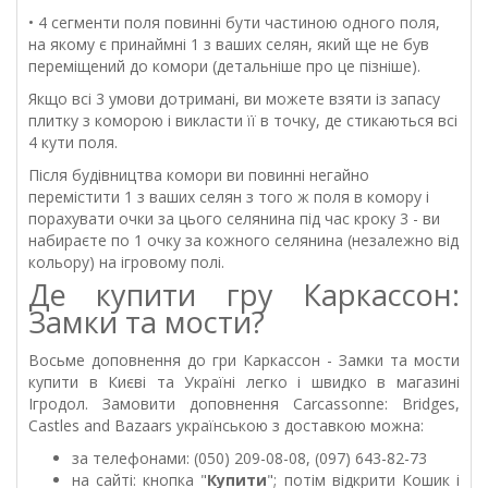
• 4 сегменти поля повинні бути частиною одного поля,
на якому є принаймні 1 з ваших селян, який ще не був
переміщений до комори (детальніше про це пізніше).
Якщо всі 3 умови дотримані, ви можете взяти із запасу
плитку з коморою і викласти її в точку, де стикаються всі
4 кути поля.
Після будівництва комори ви повинні негайно
перемістити 1 з ваших селян з того ж поля в комору і
порахувати очки за цього селянина під час кроку 3 - ви
набираєте по 1 очку за кожного селянина (незалежно від
кольору) на ігровому полі.
Де купити гру Каркассон:
Замки та мости?
Восьме доповнення до гри Каркассон - Замки та мости
купити в Києві та Україні легко і швидко в магазині
Ігродол. Замовити доповнення Carcassonne: Bridges,
Castles and Bazaars українською з доставкою можна:
за телефонами: (050) 209-08-08, (097) 643-82-73
на сайті: кнопка "
Купити
"; потім відкрити Кошик і