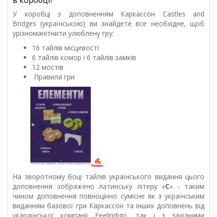
в коробці?
У коробці з доповненням Каркассон Castles and
Bridges (українською) ви знайдете все необхідне, щоб
урізноманітнити улюблену гру:
16 тайлів місцевості
6 тайлів комор і 6 тайлів замків
12 мостів
Правила гри
На зворотному боці тайлів українського видання цього
доповнення зображено латинську літеру «
C
» - таким
чином доповнення повноцінно сумісне як з українським
виданням базової гри Каркассон та інших доповнень від
укараїнської компанії Feelindigo, так і з західними