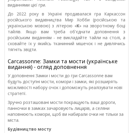
виданнями цієї гри.
До 2022 року в Україні продавалася гра Каркассон
російського видавництва Мир Хобби (російською та
українською мовою) з літерою «
К
» на зворотному боці
тайлів. Якщо вам треба об'єднати доповнення з
російським виданням - не викладайте тайли на столі, а
сховайте їх у якийсь тканинний мішечок і не дивлячись
тягніть звідти.
Carcassonne: Замки та мости (українське
видання) - огляд доповнення
У доповненні Замки і мости до гри Carcassonne вам
будуть доступні мости, комори і замки, які розширять
можливості набору очок і допоможуть реалізувати нові
стратегії.
Зручно розташовані мости покращують ваші дороги,
панночки в замках зачаровують лицарів, а селяни
наповнюють комори, щоб ви набирали очки не тільки за
міста.
Будівництво мосту