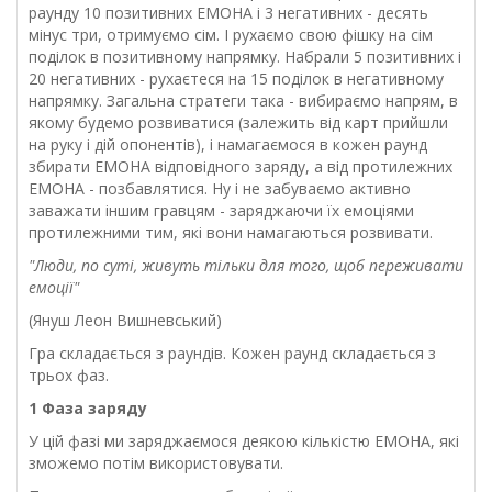
раунду 10 позитивних ЕМОНА і 3 негативних - десять
мінус три, отримуємо сім. І рухаємо свою фішку на сім
поділок в позитивному напрямку. Набрали 5 позитивних і
20 негативних - рухаєтеся на 15 поділок в негативному
напрямку. Загальна стратеги така - вибираємо напрям, в
якому будемо розвиватися (залежить від карт прийшли
на руку і дій опонентів), і намагаємося в кожен раунд
збирати ЕМОНА відповідного заряду, а від протилежних
ЕМОНА - позбавлятися. Ну і не забуваємо активно
заважати іншим гравцям - заряджаючи їх емоціями
протилежними тим, які вони намагаються розвивати.
"Люди, по суті, живуть тільки для того, щоб переживати
емоції"
(Януш Леон Вишневський)
Гра складається з раундів. Кожен раунд складається з
трьох фаз.
1 Фаза заряду
У цій фазі ми заряджаємося деякою кількістю ЕМОНА, які
зможемо потім використовувати.