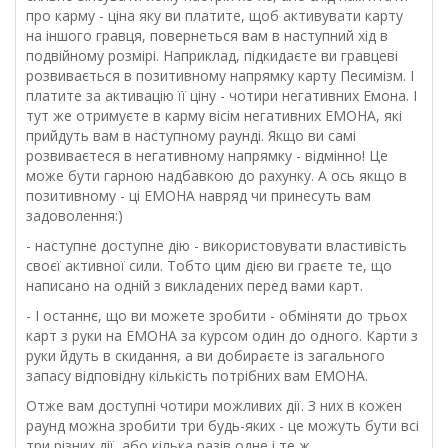
про карму - ціна яку ви платите, щоб активувати карту
на іншого гравця, повернеться вам в наступний хід в
подвійному розмірі. Наприклад, підкидаєте ви гравцеві
розвивається в позитивному напрямку карту Песимізм. І
платите за активацію її ціну - чотири негативних Емона. І
тут же отримуєте в карму вісім негативних ЕМОНА, які
прийдуть вам в наступному раунді. Якщо ви самі
розвиваєтеся в негативному напрямку - відмінно! Це
може бути гарною надбавкою до рахунку. А ось якщо в
позитивному - ці ЕМОНА навряд чи принесуть вам
задоволення:)
- наступне доступне дію - використовувати властивість
своєї активної сили. Тобто цим дією ви граєте те, що
написано на одній з викладених перед вами карт.
- І останнє, що ви можете зробити - обміняти до трьох
карт з руки на ЕМОНА за курсом один до одного. Карти з
руки йдуть в скидання, а ви добираєте із загального
запасу відповідну кількість потрібних вам ЕМОНА.
Отже вам доступні чотири можливих дії. З них в кожен
раунд можна зробити три будь-яких - це можуть бути всі
три різних дії, або кілька разів одне і те ж.