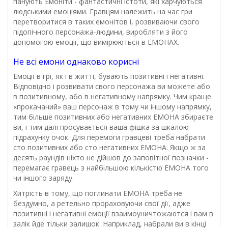
панують Емоніти - фантастичні істоти, які харчуються
людськими емоціями. Гравцям належить на час гри
перетворитися в таких емонітов і, розвиваючи свого
підопічного персонажа-людини, виробляти з його
допомогою емоції, що вимірюються в ЕМОНАХ.
Не всі емони однаково корисні
Емоції в грі, як і в житті, бувають позитивні і негативні.
Відповідно і розвивати свого персонажа ви можете або
в позитивному, або в негативному напрямку. Чим краще
«прокачаний» ваш персонаж в тому чи іншому напрямку,
тим більше позитивних або негативних ЕМОНА збираєте
ви, і тим далі просувається ваша фішка за шкалою
підрахунку очок. Для перемоги гравцеві треба набрати
сто позитивних або сто негативних ЕМОНА. Якщо ж за
десять раундів ніхто не дійшов до заповітної позначки -
перемагає гравець з найбільшою кількістю ЕМОНА того
чи іншого заряду.
Хитрість в тому, що поглинати ЕМОНА треба не
бездумно, а ретельно прораховуючи свої дії, адже
позитивні і негативні емоції взаимоуничтожаются і вам в
залік йде тільки залишок. Наприклад, набрали ви в кінці