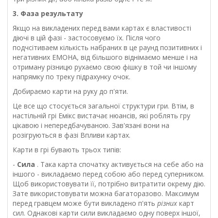
3. Фаза результату
Якщо на викладених перед вами картах є властивості
діючі в цій фазі - застосовуємо їх. Після чого
подчсітиваем кількість набраних в це раунд позитивних і
негативних ЕМОНА, від більшого віднімаємо менше і на
отриману різницю рухаємо свою фішку в той чи іншому
напрямку по треку підрахунку очок.
Добираємо карти на руку до п'яти.
Це все що стосується загальної структури гри. Втім, в
настільній грі Емікс вистачає нюансів, які роблять гру
цікавою і непередбачуваною. Зав'язані вони на
розігруються в фазі Впливи картах.
Карти в грі бувають трьох типів:
-
Сила
. Така карта спочатку активується на себе або на
іншого - викладаємо перед собою або перед суперником.
Щоб використовувати її, потрібно витратити окрему дію.
Зате використовувати можна багаторазово. Максимум
перед гравцем може бути викладено п'ять
різних
карт
сил. Однакові карти сили викладаємо одну поверх іншої,