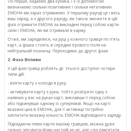
По-перше, кидаємо два кубика, і з їх допомогою
визначаємо скільки позитивних і скільки негативних
ЕМОНА ми зараз отримаємо. У першому раунді це і весь
ваш заряд, а з другого раунду, ви також зможете в цій
фазі отримати ЕМОНА за викладені перед собою карти
сили і ЕМОНА, які ви отримали в карму.
Отже, ми зарядилися, на руці у кожного гравця по п'ять
карт, а фішки стоять в середині ігрового поля на
нейтральній позначці. Переходимо до другої фази.
2. Фаза Впливи
У цій фазі гравці роблять дії. Усього доступно чотири
типи дій:
- взяти карту з колоди в руку;
- активувати карту з руки, тобто розіграти одну з
наявних у вас на руках карт, виклавши її перед собою
або підкинувши одному із суперників. Якщо на карті
вказана ціна в ЕМОНА, для її активації потрібно
заплатити вказану кількість ЕМОНА відповідного заряду.
Підкидаючи певні карти іншому гравцеві, можна дуже
сильно зіпсувати йому настрій хе-хе, але слід пам'ятати