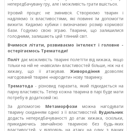
непередбачувану гру, але і можливість грати вшістьох.
Ігровий процес не змінився. Створюємо тварин і
наділяємо їх властивостями, які повинні їм допомогти
вижити. Кидаємо кубики і визначаємо розмір кормової
бази. Годуємо свою зграю. Тварини, що залишилися
голодними, залишають цей тлінний світ.
Вчимося літати, розвиваємо інтелект і головне -
остерігаємось Трематоди!
Політ
дає можливість тварині полетіти від хижака, якщо
тільки на ній не «навісили» властивостей більше, ніж на є
хижаку, що її атакував.
Живородіння
дозволяє
нагодованій тварині «народити» нову тваринку.
Трематода
- різновид паразита, який підкидається на
парну властивість. Тепер кожна тварина в парі буде мати
потребу в додатковій їжі.
За допомогою
Метаморфози
можна нагодувати
тварину скиданням однієї з її властивостей.
Вудильник
додасть непередбачуваності до атак хижака, оскільки,
прикидаючись звичайною
твариною без будь-яких
властивостей, у відповідь на атаку на одну з ваших