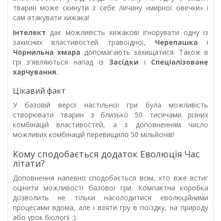
тварин може скинути з себе личину «мирної овечки» і
сам атакувати хижака!
Інтелект
дає можливість хижакові ігнорувати одну із
захисних властивостей травоїдної,
Черепашка
і
Чорнильна хмара
допомагають захищатися. Також в
грі з'являються напад із
Засідки
і
Спеціалізоване
харчування
.
Цікавий факт
У базовій версії настільної гри була можливість
створювати тварин з близько 50 тисячами різних
комбінацій властивостей, а з доповненням число
можливих комбінацій перевищило 50 мільйонів!
Кому сподобається додаток Еволюція Час
літати?
Доповнення напевно сподобається всім, хто вже встиг
оцінити можливості базової гри. Компактна коробка
дозволить не тільки насолодитися еволюційними
процесами вдома, але і взяти гру в поїздку, на природу
або урок біології :)