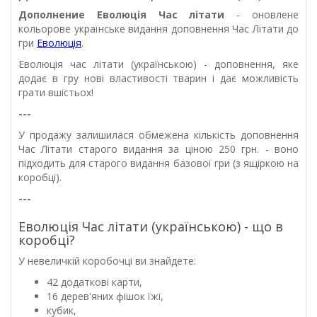
Дополнение Еволюція Час літати
- оновлене
кольорове українське видання доповнення Час Літати до
гри
Еволюція
.
Еволюція час літати (українською) - доповнення, яке
додає в гру нові властивості тварин і дає можливість
грати вшістьох!
---
У продажу залишилася обмежена кількість доповнення
Час Літати старого видання за ціною 250 грн. - воно
підходить для старого видання базової гри (з ящіркою на
коробці).
---
Еволюція Час літати (українською) - що в
коробці?
У невеличкій коробочці ви знайдете:
42 додаткові карти,
16 дерев'яних фішок їжі,
кубик,